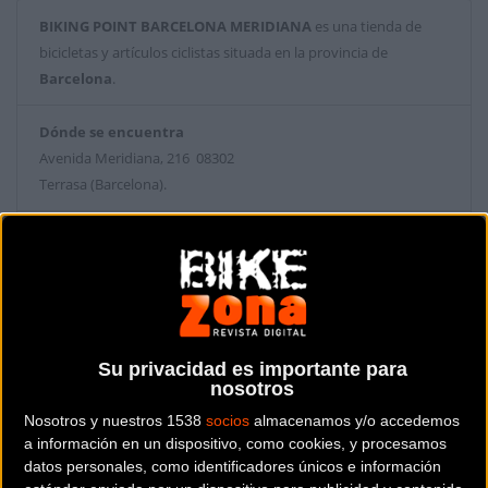
BIKING POINT BARCELONA MERIDIANA
es una tienda de
bicicletas y artículos ciclistas situada en la provincia de
Barcelona
.
Dónde se encuentra
Avenida Meridiana, 216 08302
Terrasa (Barcelona).
Contactar con la tienda
934 083 804
Web y RRSS de la tienda
Su privacidad es importante para
nosotros
Nosotros y nuestros 1538
socios
almacenamos y/o accedemos
a información en un dispositivo, como cookies, y procesamos
datos personales, como identificadores únicos e información