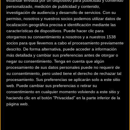
estándar enviada por un dispositivo para publicidad y contenido
personalizado, medición de publicidad y contenido,
investigación de audiencia y desarrollo de servicios.
Con su
permiso, nosotros y nuestros socios podemos utilizar datos de
localización geográfica precisa e identificación mediante las
características de dispositivos. Puede hacer clic para
otorgarnos su consentimiento a nosotros y a nuestros 1538
socios para que llevemos a cabo el procesamiento previamente
descrito. De forma alternativa, puede acceder a información
más detallada y cambiar sus preferencias antes de otorgar o
200 km
negar su consentimiento.
Tenga en cuenta que algún
Terms of use
© 1987–2026 HERE
procesamiento de sus datos personales puede no requerir de
¿Eres el propietario de esta tienda? Descubre cómo
hacerte tienda
su consentimiento, pero usted tiene el derecho de rechazar tal
Premium para llegar a más clientes
.
procesamiento. Sus preferencias se aplicarán solo a este sitio
web. Puede cambiar sus preferencias o retirar su
consentimiento en cualquier momento volviendo a este sitio y
Comercios Bz Premium
haciendo clic en el botón "Privacidad" en la parte inferior de la
página web.
MC SKI BIKE
C/ Balmes, 331
Barcelona (Barcelona)