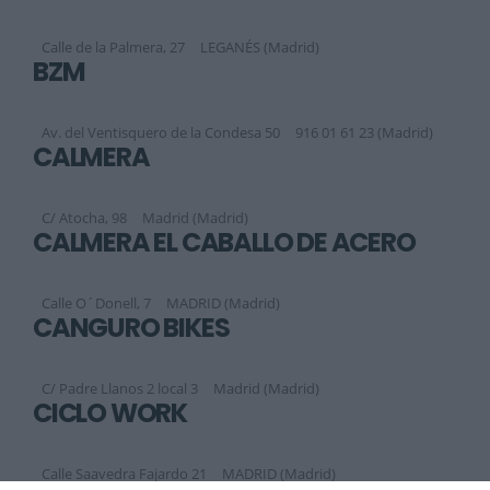
Calle de la Palmera, 27
LEGANÉS (Madrid)
BZM
Av. del Ventisquero de la Condesa 50
916 01 61 23 (Madrid)
CALMERA
C/ Atocha, 98
Madrid (Madrid)
CALMERA EL CABALLO DE ACERO
Calle O´Donell, 7
MADRID (Madrid)
CANGURO BIKES
C/ Padre Llanos 2 local 3
Madrid (Madrid)
CICLO WORK
Calle Saavedra Fajardo 21
MADRID (Madrid)