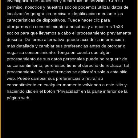
investigación de audiencia y desarrollo de servicios.
Con su
permiso, nosotros y nuestros socios podemos utilizar datos de
localización geográfica precisa e identificación mediante las
características de dispositivos. Puede hacer clic para
otorgarnos su consentimiento a nosotros y a nuestros 1538
socios para que llevemos a cabo el procesamiento previamente
descrito. De forma alternativa, puede acceder a información
200 km
más detallada y cambiar sus preferencias antes de otorgar o
Terms of use
© 1987–2026 HERE
negar su consentimiento.
Tenga en cuenta que algún
¿Eres el propietario de esta tienda? Descubre cómo
hacerte tienda
procesamiento de sus datos personales puede no requerir de
Premium para llegar a más clientes
.
su consentimiento, pero usted tiene el derecho de rechazar tal
procesamiento. Sus preferencias se aplicarán solo a este sitio
web. Puede cambiar sus preferencias o retirar su
Comercios Bz Premium
consentimiento en cualquier momento volviendo a este sitio y
haciendo clic en el botón "Privacidad" en la parte inferior de la
página web.