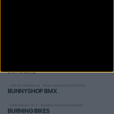
C. / Lanzarote, 15 Local 1
San Sebastián de los Reye (Madrid)
BIZZIS HUMANES
Calle Madrid, 22.
Madrid (Madrid)
BIZZIS MAJADAHONDA
Calle Santa María de la Cabeza, 13
Majadahonda (Madrid)
BOM BIKES
Av. del Príncipe de Asturias, 197
Villaviciosa de Odón (Madrid)
BUHOBIKE
Calle de la Madera 4
Rivas-Vaciamadrid (Madrid)
BUNNYSHOP BMX
Calle Isabel II, N° 1
Boadilla del Monte (Madrid)
BURNING BIKES