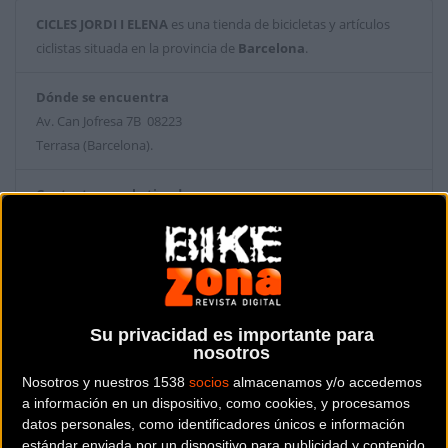
CICLES JORDI I ELENA
es una tienda de bicicletas y artículos
ciclistas situada en la provincia de
Barcelona
.
Dónde se encuentra
Av. Can Jofresa 7B 08223
Terrasa (Barcelona).
Contactar con la tienda
937881181
Web y RRSS de la tienda
Su privacidad es importante para
nosotros
Nosotros y nuestros 1538
socios
almacenamos y/o accedemos
a información en un dispositivo, como cookies, y procesamos
datos personales, como identificadores únicos e información
estándar enviada por un dispositivo para publicidad y contenido