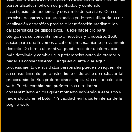
personalizado, medición de publicidad y contenido,
investigación de audiencia y desarrollo de servicios.
Con su
permiso, nosotros y nuestros socios podemos utilizar datos de
localización geográfica precisa e identificación mediante las
características de dispositivos. Puede hacer clic para
otorgarnos su consentimiento a nosotros y a nuestros 1538
socios para que llevemos a cabo el procesamiento previamente
descrito. De forma alternativa, puede acceder a información
200 km
más detallada y cambiar sus preferencias antes de otorgar o
Terms of use
© 1987–2026 HERE
negar su consentimiento.
Tenga en cuenta que algún
¿Eres el propietario de esta tienda? Descubre cómo
hacerte tienda
procesamiento de sus datos personales puede no requerir de
Premium para llegar a más clientes
.
su consentimiento, pero usted tiene el derecho de rechazar tal
procesamiento. Sus preferencias se aplicarán solo a este sitio
web. Puede cambiar sus preferencias o retirar su
Comercios Bz Premium
consentimiento en cualquier momento volviendo a este sitio y
haciendo clic en el botón "Privacidad" en la parte inferior de la
MC SKI BIKE
página web.
C/ Balmes, 331
Barcelona (Barcelona)
ESCAPA BARCELONA NORD