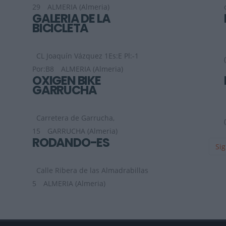
29
ALMERIA (Almeria)
GALERIA DE LA
BICICLETA
CL Joaquín Vázquez 1Es:E Pl:-1
Por:B8
ALMERIA (Almeria)
OXIGEN BIKE
GARRUCHA
Carretera de Garrucha,
15
GARRUCHA (Almeria)
RODANDO-ES
Sig
Calle Ribera de las Almadrabillas
5
ALMERIA (Almeria)