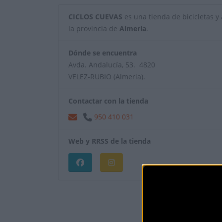
CICLOS CUEVAS
es una tienda de bicicletas y a
la provincia de
Almeria
.
Dónde se encuentra
Avda. Andalucía, 53. 4820
VELEZ-RUBIO (Almeria).
Contactar con la tienda
950 410 031
Web y RRSS de la tienda
¿Eres el propietar