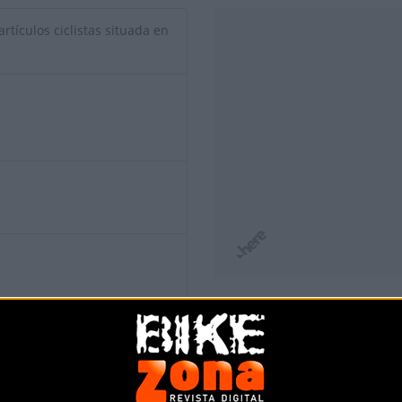
rtículos ciclistas situada en
io de esta tienda? Descubre cómo
hacerte tienda Premium para lle