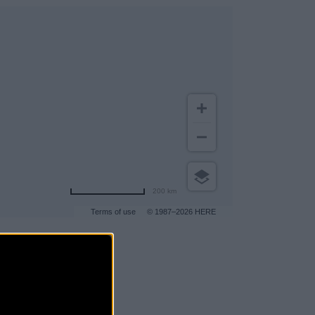
200 km
Terms of use
© 1987–2026 HERE
gar a más clientes
.