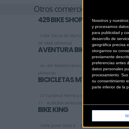
Otros comercios
429 BIKE SHOP
Nosotros y nuestro
y procesamos datos 
para publicidad y co
Calle Sierra de María, 5
ROQUETAS
desarrollo de servici
DE MAR (Almeria)
geográfica precisa e
AVENTURA BIKE
otorgarnos su conse
previamente descrit
preferencias antes 
Av. del Mediterráneo, 222
ALMERIA
datos personales pu
(Almeria)
procesamiento. Sus p
BICICLETAS M1
su consentimiento en
parte inferior de la
C/ Cardenal Herrera oria Nº
11
ALMERIA (Almeria)
BIKE KING
M
Calle Javier Sanz 6
ALMERIA