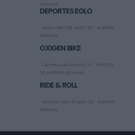
(Almeria)
DEPORTES EOLO
AVDA CABO DE GATA 187
ALMERIA
(Almeria)
OXIGEN BIKE
Carretera de Almería, 10
HUÉRCAL
DE ALMERIA (Almeria)
RIDE & ROLL
Avenida Cabo de gata, 33
ALMERIA
(Almeria)