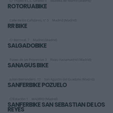
C/ Trujillo 4 C.C. Giraldo II
Boadilla de Monte (Madrid)
ROTORUABIKE
Calle de los Cañizares, nº 5
Madrid (Madrid)
RR BIKE
C/ Berrocal, 7
Madrid (Madrid)
SALGADOBIKE
Paseo de las Provincias 3
Rivas-Vaciamadrid (Madrid)
SANAGUS BIKE
Julián Berrendero, 12
San Agustín del Guadalix (Madrid)
SANFERBIKE POZUELO
C/Estación 1
MADRID (Madrid)
SANFERBIKE SAN SEBASTIÁN DE LOS
REYES