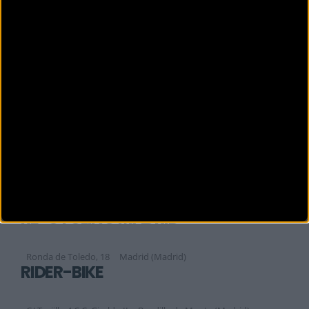
MI BICIO
Calle de Virgen de Lluc, 24
Madrid (Madrid)
MYBIKESPORT
Doctor García Tapia Nº 224
MADRID (Madrid)
NOMADA BIKES
Calle Dublín, 5-B (P.I. Európolis)
Las Rozas (Madrid)
QUINTABIKE
Jose María de Pereda 4-5
Madrid (Madrid)
RE-CYCLING MADRID
Ronda de Toledo, 18
Madrid (Madrid)
RIDER-BIKE