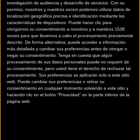
investigación de audiencia y desarrollo de servicios.
Con su
permiso, nosotros y nuestros socios podemos utilizar datos de
localización geográfica precisa e identificación mediante las
características de dispositivos. Puede hacer clic para
otorgarnos su consentimiento a nosotros y a nuestros 1538
socios para que llevemos a cabo el procesamiento previamente
200 km
descrito. De forma alternativa, puede acceder a información
más detallada y cambiar sus preferencias antes de otorgar o
Terms of use
© 1987–2026 HERE
negar su consentimiento.
Tenga en cuenta que algún
¿Eres el propietario de esta tienda? Descubre cómo
hacerte tienda
procesamiento de sus datos personales puede no requerir de
Premium para llegar a más clientes
.
su consentimiento, pero usted tiene el derecho de rechazar tal
procesamiento. Sus preferencias se aplicarán solo a este sitio
web. Puede cambiar sus preferencias o retirar su
Comercios Bz Premium
consentimiento en cualquier momento volviendo a este sitio y
haciendo clic en el botón "Privacidad" en la parte inferior de la
página web.