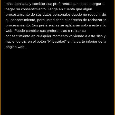
más detallada y cambiar sus preferencias antes de otorgar o
negar su consentimiento.
Tenga en cuenta que algún
procesamiento de sus datos personales puede no requerir de
su consentimiento, pero usted tiene el derecho de rechazar tal
procesamiento. Sus preferencias se aplicarán solo a este sitio
web. Puede cambiar sus preferencias o retirar su
200 km
consentimiento en cualquier momento volviendo a este sitio y
Terms of use
© 1987–2026 HERE
haciendo clic en el botón "Privacidad" en la parte inferior de la
¿Eres el propietario de esta tienda? Descubre cómo
hacerte tienda
página web.
Premium para llegar a más clientes
.
Comercios Bz Premium
CICLOS ZUBERO
Calle Diputación, 3
BILBAO (Vizcaya)
LA BICICLETA