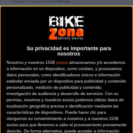
situada en la provincia de
Vizcaya
.
Dónde se encuentra
Avda. 1º de Mayo, 36 bajo 48510
Trapagarán (Vizcaya).
Contactar con la tienda
Su privacidad es importante para
nosotros
944 921 702
Nosotros y nuestros 1538
socios
almacenamos y/o accedemos
Web y RRSS de la tienda
a información en un dispositivo, como cookies, y procesamos
datos personales, como identificadores únicos e información
estándar enviada por un dispositivo para publicidad y contenido
personalizado, medición de publicidad y contenido,
investigación de audiencia y desarrollo de servicios.
Con su
permiso, nosotros y nuestros socios podemos utilizar datos de
localización geográfica precisa e identificación mediante las
características de dispositivos. Puede hacer clic para
otorgarnos su consentimiento a nosotros y a nuestros 1538
socios para que llevemos a cabo el procesamiento previamente
descrito. De forma alternativa, puede acceder a información