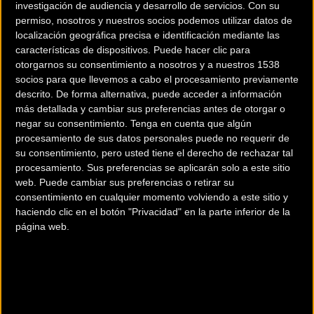
investigación de audiencia y desarrollo de servicios.
Con su
permiso, nosotros y nuestros socios podemos utilizar datos de
localización geográfica precisa e identificación mediante las
características de dispositivos. Puede hacer clic para
otorgarnos su consentimiento a nosotros y a nuestros 1538
socios para que llevemos a cabo el procesamiento previamente
descrito. De forma alternativa, puede acceder a información
más detallada y cambiar sus preferencias antes de otorgar o
200 km
negar su consentimiento.
Tenga en cuenta que algún
procesamiento de sus datos personales puede no requerir de
Terms of use
© 1987–2026 HERE
su consentimiento, pero usted tiene el derecho de rechazar tal
¿Eres el propietario de esta tienda? Descubre cómo
hacerte tienda
procesamiento. Sus preferencias se aplicarán solo a este sitio
Premium para llegar a más clientes
.
web. Puede cambiar sus preferencias o retirar su
consentimiento en cualquier momento volviendo a este sitio y
haciendo clic en el botón "Privacidad" en la parte inferior de la
Comercios Bz Premium
página web.