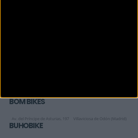
BIOBIKE
C. / Lanzarote, 15 Local 1
San Sebastián de los Reye (Madrid)
BIZZIS HUMANES
Calle Madrid, 22.
Madrid (Madrid)
BIZZIS MAJADAHONDA
Calle Santa María de la Cabeza, 13
Majadahonda (Madrid)
BIZZIS PINTO
Plaza David Martín, 2-A. Local 5
Pinto (Madrid)
BOM BIKES
Av. del Príncipe de Asturias, 197
Villaviciosa de Odón (Madrid)
BUHOBIKE