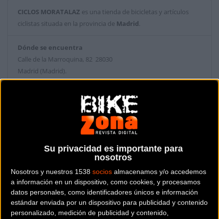
CICLOS MORATALAZ
es una tienda de bicicletas y artículos
ciclistas situada en la provincia de
Madrid
.
Dónde se encuentra
Calle de la Marroquina, 82 28030
Madrid (Madrid).
Contactar con la tienda
91 328 35 64
Web y RRSS de la tienda
Su privacidad es importante para
nosotros
Nosotros y nuestros 1538
socios
almacenamos y/o accedemos
a información en un dispositivo, como cookies, y procesamos
datos personales, como identificadores únicos e información
estándar enviada por un dispositivo para publicidad y contenido
personalizado, medición de publicidad y contenido,