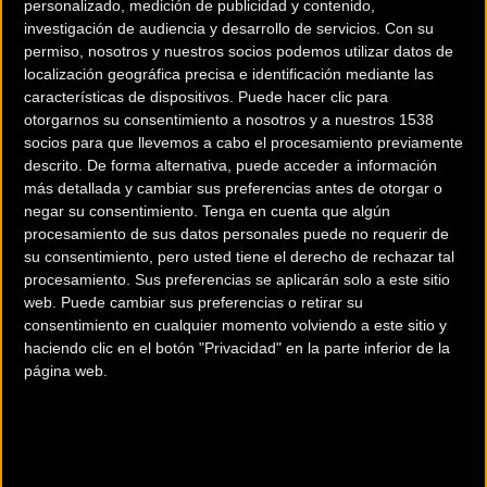
personalizado, medición de publicidad y contenido,
investigación de audiencia y desarrollo de servicios.
Con su
permiso, nosotros y nuestros socios podemos utilizar datos de
localización geográfica precisa e identificación mediante las
características de dispositivos. Puede hacer clic para
otorgarnos su consentimiento a nosotros y a nuestros 1538
200 km
socios para que llevemos a cabo el procesamiento previamente
descrito. De forma alternativa, puede acceder a información
Terms of use
© 1987–2026 HERE
más detallada y cambiar sus preferencias antes de otorgar o
¿Eres el propietario de esta tienda? Descubre cómo
hacerte tienda
negar su consentimiento.
Tenga en cuenta que algún
Premium para llegar a más clientes
.
procesamiento de sus datos personales puede no requerir de
su consentimiento, pero usted tiene el derecho de rechazar tal
procesamiento. Sus preferencias se aplicarán solo a este sitio
Comercios Bz Premium
web. Puede cambiar sus preferencias o retirar su
consentimiento en cualquier momento volviendo a este sitio y
MC SKI BIKE
haciendo clic en el botón "Privacidad" en la parte inferior de la
página web.
C/ Balmes, 331
Barcelona (Barcelona)
ESCAPA BARCELONA NORD