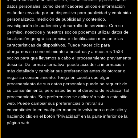
datos personales, como identificadores únicos e información
estándar enviada por un dispositivo para publicidad y contenido
personalizado, medición de publicidad y contenido,
investigación de audiencia y desarrollo de servicios.
Con su
permiso, nosotros y nuestros socios podemos utilizar datos de
localización geográfica precisa e identificación mediante las
características de dispositivos. Puede hacer clic para
otorgarnos su consentimiento a nosotros y a nuestros 1538
socios para que llevemos a cabo el procesamiento previamente
descrito. De forma alternativa, puede acceder a información
más detallada y cambiar sus preferencias antes de otorgar o
200 km
negar su consentimiento.
Tenga en cuenta que algún
Terms of use
© 1987–2026 HERE
procesamiento de sus datos personales puede no requerir de
¿Eres el propietario de esta tienda? Descubre cómo
hacerte tienda
su consentimiento, pero usted tiene el derecho de rechazar tal
Premium para llegar a más clientes
.
procesamiento. Sus preferencias se aplicarán solo a este sitio
web. Puede cambiar sus preferencias o retirar su
consentimiento en cualquier momento volviendo a este sitio y
Comercios Bz Premium
haciendo clic en el botón "Privacidad" en la parte inferior de la
página web.
MC SKI BIKE