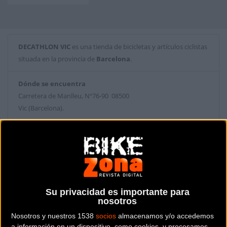
DECATHLON VIC
es una tienda de bicicletas y artículos ciclistas
situada en la provincia de
Barcelona
.
Dónde se encuentra
Carretera de Manlleu, Nº76-90 08500
Vic (Barcelona).
Contactar con la tienda
938883010
Web y RRSS de la tienda
Su privacidad es importante para
nosotros
Nosotros y nuestros 1538
socios
almacenamos y/o accedemos
a información en un dispositivo, como cookies, y procesamos