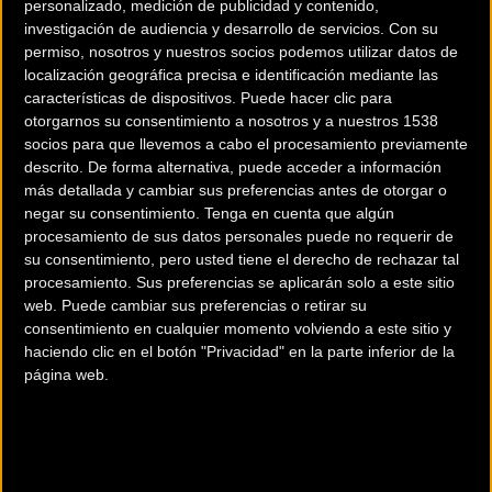
personalizado, medición de publicidad y contenido,
investigación de audiencia y desarrollo de servicios.
Con su
permiso, nosotros y nuestros socios podemos utilizar datos de
localización geográfica precisa e identificación mediante las
características de dispositivos. Puede hacer clic para
otorgarnos su consentimiento a nosotros y a nuestros 1538
200 km
socios para que llevemos a cabo el procesamiento previamente
descrito. De forma alternativa, puede acceder a información
Terms of use
© 1987–2026 HERE
más detallada y cambiar sus preferencias antes de otorgar o
¿Eres el propietario de esta tienda? Descubre cómo
hacerte tienda
negar su consentimiento.
Tenga en cuenta que algún
Premium para llegar a más clientes
.
procesamiento de sus datos personales puede no requerir de
su consentimiento, pero usted tiene el derecho de rechazar tal
procesamiento. Sus preferencias se aplicarán solo a este sitio
Comercios Bz Premium
web. Puede cambiar sus preferencias o retirar su
consentimiento en cualquier momento volviendo a este sitio y
MC SKI BIKE
haciendo clic en el botón "Privacidad" en la parte inferior de la
página web.
C/ Balmes, 331
Barcelona (Barcelona)
ESCAPA BARCELONA NORD