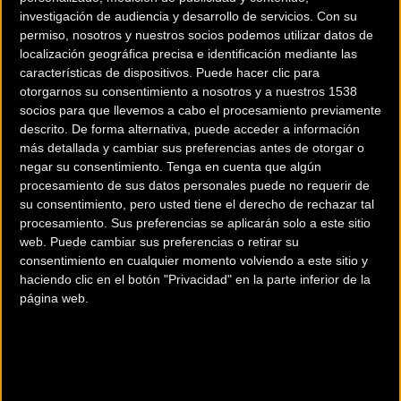
investigación de audiencia y desarrollo de servicios.
Con su
permiso, nosotros y nuestros socios podemos utilizar datos de
localización geográfica precisa e identificación mediante las
características de dispositivos. Puede hacer clic para
otorgarnos su consentimiento a nosotros y a nuestros 1538
socios para que llevemos a cabo el procesamiento previamente
descrito. De forma alternativa, puede acceder a información
más detallada y cambiar sus preferencias antes de otorgar o
200 km
negar su consentimiento.
Tenga en cuenta que algún
Terms of use
© 1987–2026 HERE
procesamiento de sus datos personales puede no requerir de
¿Eres el propietario de esta tienda? Descubre cómo
hacerte tienda
su consentimiento, pero usted tiene el derecho de rechazar tal
Premium para llegar a más clientes
.
procesamiento. Sus preferencias se aplicarán solo a este sitio
web. Puede cambiar sus preferencias o retirar su
consentimiento en cualquier momento volviendo a este sitio y
Comercios Bz Premium
haciendo clic en el botón "Privacidad" en la parte inferior de la
página web.