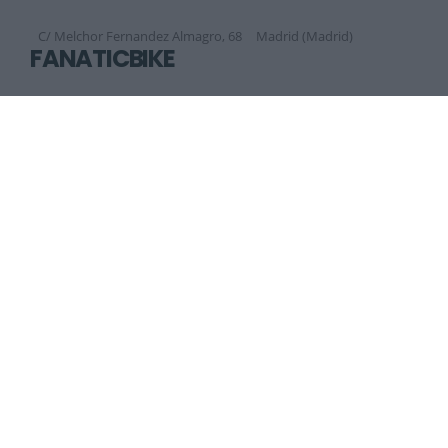
C/ Melchor Fernandez Almagro, 68
Madrid (Madrid)
FANATICBIKE
Calle Manuel de Falla, 8
Madrid (Madrid)
Anterior
Siguiente
1
2
3
4
5
6
7
8
9
La revista digital de ciclismo Bikezona te ofrece noticias sobre mountain