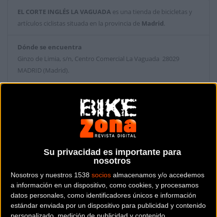
EL CORTE INGLÉS LA VAGUADA
es una tienda de bicicletas y
artículos ciclistas situada en la provincia de
Madrid
.
Dónde se encuentra
Ginzo de Limia, s/n, Centro Comercial La Vaguada 28029
MADRID (Madrid).
Contactar con la tienda
913874000
Web y RRSS de la tienda
Su privacidad es importante para
nosotros
Nosotros y nuestros 1538
socios
almacenamos y/o accedemos
a información en un dispositivo, como cookies, y procesamos
datos personales, como identificadores únicos e información
estándar enviada por un dispositivo para publicidad y contenido
personalizado, medición de publicidad y contenido,