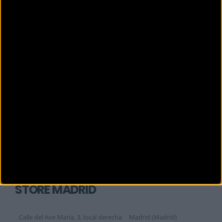
Calle Preciados, 4
Madrid (Madrid)
EL CORTE INGLES PRINCESA
C. de la Princesa, 56
MADRID (Madrid)
EL CORTE INGLÉS RAIMUNDO FDEZ
Raimundo Fdez Villaverde, 65
MADRID (Madrid)
EL CORTE INGLÉS SANCHINARRO
Margarita de Parma, 1
MADRID (Madrid)
EL CORTE INGLÉS TORREJÓN
Ctra. Ajalvir Centro Comerci, s / n
Torrejón de Ardoz (Madrid)
EL INGLÉS PREMIER BROMPTON
STORE MADRID
Calle del Ave María, 3, local derecha
Madrid (Madrid)