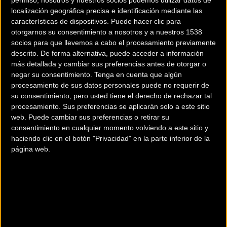
localización geográfica precisa e identificación mediante las
características de dispositivos. Puede hacer clic para
otorgarnos su consentimiento a nosotros y a nuestros 1538
socios para que llevemos a cabo el procesamiento previamente
descrito. De forma alternativa, puede acceder a información
más detallada y cambiar sus preferencias antes de otorgar o
negar su consentimiento.
Tenga en cuenta que algún
procesamiento de sus datos personales puede no requerir de
200 km
su consentimiento, pero usted tiene el derecho de rechazar tal
Terms of use
© 1987–2026 HERE
procesamiento. Sus preferencias se aplicarán solo a este sitio
¿Eres el propietario de esta tienda? Descubre cómo
hacerte tienda
web. Puede cambiar sus preferencias o retirar su
Premium para llegar a más clientes
.
consentimiento en cualquier momento volviendo a este sitio y
haciendo clic en el botón "Privacidad" en la parte inferior de la
página web.
Comercios Bz Premium
CICLOS GETXO
Polígono Errotatxu, Pabellón 4
Algorta (Vizcaya)
CICLOS ZUBERO