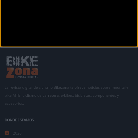
Anterior
Siguiente
1
2
3
4
La revista digital de ciclismo Bikezona te ofrece noticias sobre mountain
bike MTB, ciclismo de carretera, e-bikes, bicicletas, componentes y
accesorios.
DÓNDE ESTAMOS
2026