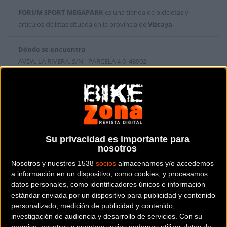
FORUM SPORT MEGAPARK
es una tienda de bicicletas y
artículos ciclistas situada en la provincia de
Vizcaya
.
Dónde se encuentra
AVDA. LA RIVERA, S/N - PARCELA 4 0 48902
BARACALDO (Vizcaya).
Contactar con la tienda
944386966
Su privacidad es importante para
Web y RRSS de la tienda
nosotros
Nosotros y nuestros 1538
socios
almacenamos y/o accedemos
a información en un dispositivo, como cookies, y procesamos
datos personales, como identificadores únicos e información
estándar enviada por un dispositivo para publicidad y contenido
personalizado, medición de publicidad y contenido,
investigación de audiencia y desarrollo de servicios.
Con su
permiso, nosotros y nuestros socios podemos utilizar datos de