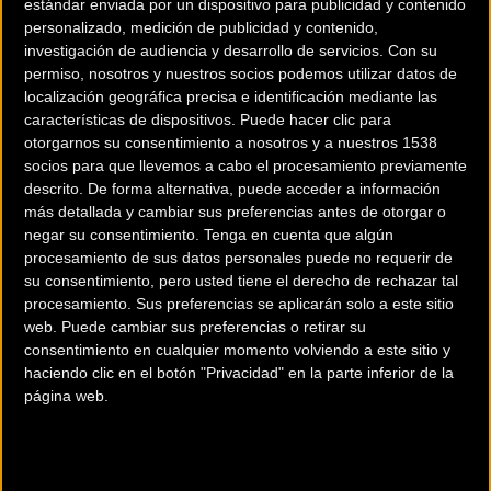
estándar enviada por un dispositivo para publicidad y contenido
personalizado, medición de publicidad y contenido,
investigación de audiencia y desarrollo de servicios.
Con su
permiso, nosotros y nuestros socios podemos utilizar datos de
localización geográfica precisa e identificación mediante las
características de dispositivos. Puede hacer clic para
otorgarnos su consentimiento a nosotros y a nuestros 1538
socios para que llevemos a cabo el procesamiento previamente
descrito. De forma alternativa, puede acceder a información
más detallada y cambiar sus preferencias antes de otorgar o
negar su consentimiento.
Tenga en cuenta que algún
procesamiento de sus datos personales puede no requerir de
200 km
su consentimiento, pero usted tiene el derecho de rechazar tal
Terms of use
© 1987–2026 HERE
procesamiento. Sus preferencias se aplicarán solo a este sitio
¿Eres el propietario de esta tienda? Descubre cómo
hacerte tienda
web. Puede cambiar sus preferencias o retirar su
Premium para llegar a más clientes
.
consentimiento en cualquier momento volviendo a este sitio y
haciendo clic en el botón "Privacidad" en la parte inferior de la
página web.
Comercios Bz Premium
MC SKI BIKE