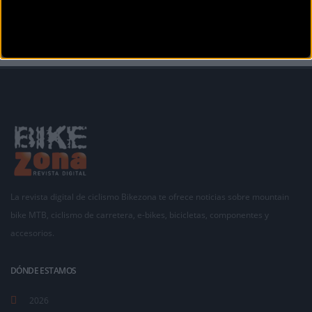
Anterior
Siguiente
1
2
3
4
5
6
7
8
9
La revista digital de ciclismo Bikezona te ofrece noticias sobre mountain
bike MTB, ciclismo de carretera, e-bikes, bicicletas, componentes y
accesorios.
DÓNDE ESTAMOS
2026