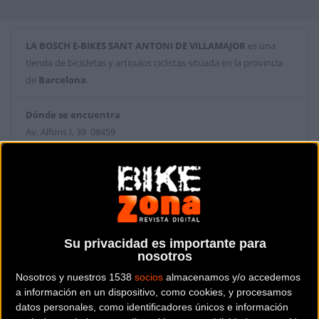
LA BOSCH E-BIKES SANT ANTONI DE VILLAMAJOR
es una
tienda de bicicletas y artículos ciclistas situada en la provincia
de
Barcelona
.
Dónde se encuentra
Av. Alfons I, 39 08459
Sant Antoni de Vilamajor (Barcelona).
Contactar con la tienda
938 45 02 31
Web y RRSS de la tienda
Su privacidad es importante para
nosotros
Nosotros y nuestros 1538
socios
almacenamos y/o accedemos
a información en un dispositivo, como cookies, y procesamos
datos personales, como identificadores únicos e información