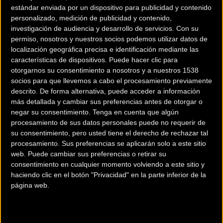
estándar enviada por un dispositivo para publicidad y contenido
personalizado, medición de publicidad y contenido,
investigación de audiencia y desarrollo de servicios.
Con su
permiso, nosotros y nuestros socios podemos utilizar datos de
localización geográfica precisa e identificación mediante las
características de dispositivos. Puede hacer clic para
otorgarnos su consentimiento a nosotros y a nuestros 1538
socios para que llevemos a cabo el procesamiento previamente
descrito. De forma alternativa, puede acceder a información
más detallada y cambiar sus preferencias antes de otorgar o
negar su consentimiento.
Tenga en cuenta que algún
200 km
procesamiento de sus datos personales puede no requerir de
su consentimiento, pero usted tiene el derecho de rechazar tal
Terms of use
© 1987–2026 HERE
¿Eres el propietario de esta tienda? Descubre cómo
hacerte tienda
procesamiento. Sus preferencias se aplicarán solo a este sitio
web. Puede cambiar sus preferencias o retirar su
Premium para llegar a más clientes
.
consentimiento en cualquier momento volviendo a este sitio y
haciendo clic en el botón "Privacidad" en la parte inferior de la
página web.
Comercios Bz Premium