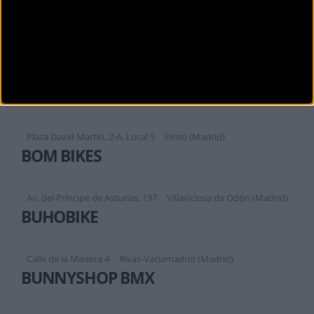
Calle Madrid, 22.
Madrid (Madrid)
BIZZIS MAJADAHONDA
Calle Santa María de la Cabeza, 13
Majadahonda (Madrid)
BIZZIS PINTO
Plaza David Martín, 2-A. Local 5
Pinto (Madrid)
BOM BIKES
Av. del Príncipe de Asturias, 197
Villaviciosa de Odón (Madrid)
BUHOBIKE
Calle de la Madera 4
Rivas-Vaciamadrid (Madrid)
BUNNYSHOP BMX