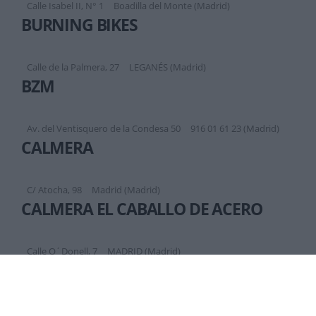
Calle Isabel II, N° 1
Boadilla del Monte (Madrid)
BURNING BIKES
Calle de la Palmera, 27
LEGANÉS (Madrid)
BZM
Av. del Ventisquero de la Condesa 50
916 01 61 23 (Madrid)
CALMERA
C/ Atocha, 98
Madrid (Madrid)
CALMERA EL CABALLO DE ACERO
Calle O´Donell, 7
MADRID (Madrid)
CANGURO BIKES
C/ Padre Llanos 2 local 3
Madrid (Madrid)