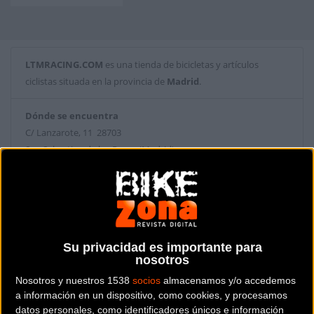
LTMRACING.COM
es una tienda de bicicletas y artículos
ciclistas situada en la provincia de
Madrid
.
Dónde se encuentra
C/ Lanzarote, 11 28703
San Sebastian de los Reyes (Madrid).
Contactar con la tienda
915618572
Web y RRSS de la tienda
Su privacidad es importante para
nosotros
Nosotros y nuestros 1538
socios
almacenamos y/o accedemos
a información en un dispositivo, como cookies, y procesamos
datos personales, como identificadores únicos e información