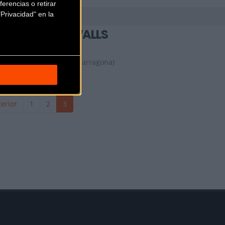
erencias o retirar
Privacidad" en la
TOP CYCLING VALLS
C/ Abat Llort, 5
Valls (Tarragona)
erior
1
2
3