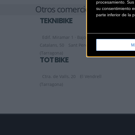
procesamiento. Sus p
Otros comercios
su consentimiento en
parte inferior de la
TEKNIBIKE
Edif. Miramar 1 · Bajos · Av Països
Catalans, 50
Sant Pere i Sant Pau
M
(Tarragona)
TOT BIKE
Ctra. de Valls, 20
El Vendrell
(Tarragona)