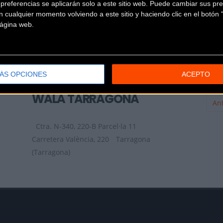
referencias se aplicarán solo a este sitio web. Puede cambiar sus pref
 cualquier momento volviendo a este sitio y haciendo clic en el botón "
 página web.
TOP BIKES TDB
Passeig de la Sort, 23-27 (L-
4)
Torredembarra (Tarragona)
ÁS OPCIONES
ACEPTO
WALA TARRAGONA
Ant
Ctra. N-340, 220-B Parcel·la 11
Carretera València, 220
Tarragona
(Tarragona)