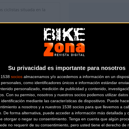
s ciclistas situada en la
Su privacidad es importante para nosotros
s 1538
socios
almacenamos y/o accedemos a información en un disposit
personales, como identificadores únicos e información estándar enviad
ntenido personalizado, medición de publicidad y contenido, investigaci
os.
Con su permiso, nosotros y nuestros socios podemos utilizar datos 
 identificación mediante las características de dispositivos. Puede hacer
ntimiento a nosotros y a nuestros 1538 socios para que llevemos a ca
io de esta tienda? Descubre cómo
hacerte tienda Premium para lle
o. De forma alternativa, puede acceder a información más detallada y 
de otorgar o negar su consentimiento.
Tenga en cuenta que algún proc
ede no requerir de su consentimiento, pero usted tiene el derecho de r