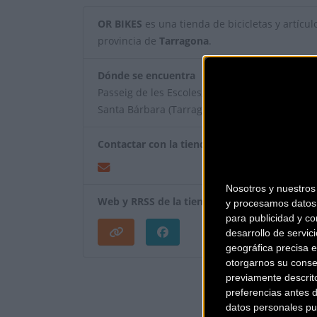
OR BIKES
es una tienda de bicicletas y artículo
provincia de
Tarragona
.
Dónde se encuentra
Passeig de les Escoles, 40 43570
Santa Bárbara (Tarragona).
Contactar con la tienda
Nosotros y nuestro
Web y RRSS de la tienda
y procesamos datos 
para publicidad y co
desarrollo de servici
geográfica precisa e
otorgarnos su conse
¿Eres el propietar
previamente descrit
preferencias antes 
datos personales pu