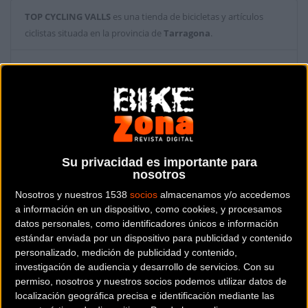
TOP CYCLING VALLS
es una tienda de bicicletas y artículos
ciclistas situada en la provincia de
Tarragona
.
Dónde se encuentra
C/ Abat Llort, 5 43800
Valls (Tarragona).
Contactar con la tienda
97 7612343
Su privacidad es importante para
nosotros
Web y RRSS de la tienda
Nosotros y nuestros 1538
socios
almacenamos y/o accedemos
a información en un dispositivo, como cookies, y procesamos
datos personales, como identificadores únicos e información
estándar enviada por un dispositivo para publicidad y contenido
personalizado, medición de publicidad y contenido,
investigación de audiencia y desarrollo de servicios.
Con su
permiso, nosotros y nuestros socios podemos utilizar datos de
localización geográfica precisa e identificación mediante las