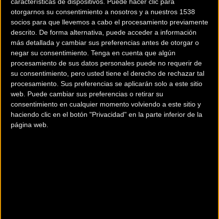
características de dispositivos. Puede hacer clic para
otorgarnos su consentimiento a nosotros y a nuestros 1538
socios para que llevemos a cabo el procesamiento previamente
descrito. De forma alternativa, puede acceder a información
más detallada y cambiar sus preferencias antes de otorgar o
negar su consentimiento.
Tenga en cuenta que algún
procesamiento de sus datos personales puede no requerir de
su consentimiento, pero usted tiene el derecho de rechazar tal
procesamiento. Sus preferencias se aplicarán solo a este sitio
200 km
web. Puede cambiar sus preferencias o retirar su
Terms of use
© 1987–2026 HERE
consentimiento en cualquier momento volviendo a este sitio y
¿Eres el propietario de esta tienda? Descubre cómo
hacerte tienda
haciendo clic en el botón "Privacidad" en la parte inferior de la
Premium para llegar a más clientes
.
página web.
Otros comercios
2WHEELSMARKET
Rambla de la Marinada, 19
Llorens del Penedés (Tarragona)