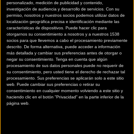
personalizado, medición de publicidad y contenido,
investigación de audiencia y desarrollo de servicios.
Con su
permiso, nosotros y nuestros socios podemos utilizar datos de
localización geográfica precisa e identificación mediante las
características de dispositivos. Puede hacer clic para
otorgarnos su consentimiento a nosotros y a nuestros 1538
200 km
socios para que llevemos a cabo el procesamiento previamente
descrito. De forma alternativa, puede acceder a información
Terms of use
© 1987–2026 HERE
más detallada y cambiar sus preferencias antes de otorgar o
¿Eres el propietario de esta tienda? Descubre cómo
hacerte tienda
negar su consentimiento.
Tenga en cuenta que algún
Premium para llegar a más clientes
.
procesamiento de sus datos personales puede no requerir de
su consentimiento, pero usted tiene el derecho de rechazar tal
procesamiento. Sus preferencias se aplicarán solo a este sitio
Comercios Bz Premium
web. Puede cambiar sus preferencias o retirar su
consentimiento en cualquier momento volviendo a este sitio y
MC SKI BIKE
haciendo clic en el botón "Privacidad" en la parte inferior de la
página web.
C/ Balmes, 331
Barcelona (Barcelona)
ESCAPA BARCELONA NORD