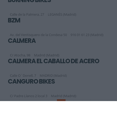
Calle de la Palmera, 27
LEGANÉS (Madrid)
BZM
Av. del Ventisquero de la Condesa 50
916 01 61 23 (Madrid)
CALMERA
C/ Atocha, 98
Madrid (Madrid)
CALMERA EL CABALLO DE ACERO
Calle O´Donell, 7
MADRID (Madrid)
CANGURO BIKES
C/ Padre Llanos 2 local 3
Madrid (Madrid)
Anterior
Siguiente
1
2
3
4
5
6
7
8
9