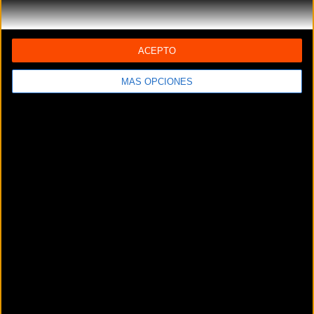
30 Junto Al
91 475 59 88
Marcas:
3T, ANGEL CYCLE WORKS, BASSO, BMC, CANNONDALE, GIANT, L
ACEPTO
Otros comercios
MÁS OPCIONES
BIKE & ROLL
Ancora, 36
Madrid (Madrid)
BIKE ALIVE
Calle del Cardenal Silíceo, 9
Madrid (Madrid)
BIKE BROTHERS MADRID
Av. de Filipinas, 30
Madrid (Madrid)
BIKE RACING
Plaza puerta del Vado 5
Alcalá de Henares (Madrid)