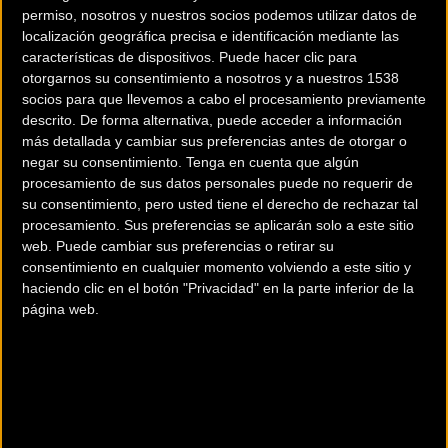
permiso, nosotros y nuestros socios podemos utilizar datos de
localización geográfica precisa e identificación mediante las
características de dispositivos. Puede hacer clic para
200 km
otorgarnos su consentimiento a nosotros y a nuestros 1538
socios para que llevemos a cabo el procesamiento previamente
Terms of use
© 1987–2026 HERE
descrito. De forma alternativa, puede acceder a información
¿Eres el propietario de esta tienda? Descubre cómo
hacerte tienda
más detallada y cambiar sus preferencias antes de otorgar o
Premium para llegar a más clientes
.
negar su consentimiento.
Tenga en cuenta que algún
procesamiento de sus datos personales puede no requerir de
su consentimiento, pero usted tiene el derecho de rechazar tal
Comercios Bz Premium
procesamiento. Sus preferencias se aplicarán solo a este sitio
web. Puede cambiar sus preferencias o retirar su
consentimiento en cualquier momento volviendo a este sitio y
haciendo clic en el botón "Privacidad" en la parte inferior de la
página web.