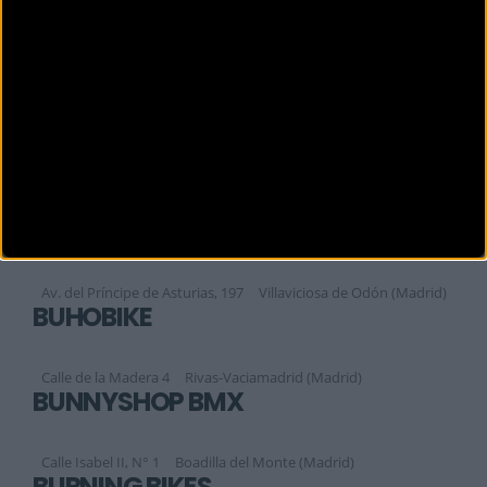
Calle Madrid, 22.
Madrid (Madrid)
BIZZIS MAJADAHONDA
Calle Santa María de la Cabeza, 13
Majadahonda (Madrid)
BIZZIS PINTO
Plaza David Martín, 2-A. Local 5
Pinto (Madrid)
BOM BIKES
Av. del Príncipe de Asturias, 197
Villaviciosa de Odón (Madrid)
BUHOBIKE
Calle de la Madera 4
Rivas-Vaciamadrid (Madrid)
BUNNYSHOP BMX
Calle Isabel II, N° 1
Boadilla del Monte (Madrid)
BURNING BIKES