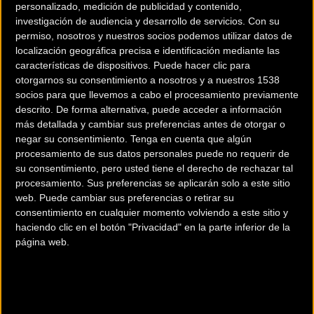
personalizado, medición de publicidad y contenido,
investigación de audiencia y desarrollo de servicios.
Con su
permiso, nosotros y nuestros socios podemos utilizar datos de
localización geográfica precisa e identificación mediante las
características de dispositivos. Puede hacer clic para
otorgarnos su consentimiento a nosotros y a nuestros 1538
200 km
socios para que llevemos a cabo el procesamiento previamente
descrito. De forma alternativa, puede acceder a información
Terms of use
© 1987–2026 HERE
más detallada y cambiar sus preferencias antes de otorgar o
¿Eres el propietario de esta tienda? Descubre cómo
hacerte tienda
negar su consentimiento.
Tenga en cuenta que algún
Premium para llegar a más clientes
.
procesamiento de sus datos personales puede no requerir de
su consentimiento, pero usted tiene el derecho de rechazar tal
procesamiento. Sus preferencias se aplicarán solo a este sitio
Comercios Bz Premium
web. Puede cambiar sus preferencias o retirar su
consentimiento en cualquier momento volviendo a este sitio y
ESCAPA BARCELONA NORD
haciendo clic en el botón "Privacidad" en la parte inferior de la
página web.
Avinguda dels Quinze, 25
Barcelona (Barcelona)
MC SKI BIKE