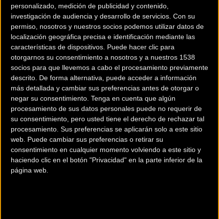
personalizado, medición de publicidad y contenido,
investigación de audiencia y desarrollo de servicios.
Con su
permiso, nosotros y nuestros socios podemos utilizar datos de
localización geográfica precisa e identificación mediante las
características de dispositivos. Puede hacer clic para
otorgarnos su consentimiento a nosotros y a nuestros 1538
socios para que llevemos a cabo el procesamiento previamente
200 km
descrito. De forma alternativa, puede acceder a información
más detallada y cambiar sus preferencias antes de otorgar o
Terms of use
© 1987–2026 HERE
¿Eres el propietario de esta tienda? Descubre cómo
hacerte tienda
negar su consentimiento.
Tenga en cuenta que algún
procesamiento de sus datos personales puede no requerir de
Premium para llegar a más clientes
.
su consentimiento, pero usted tiene el derecho de rechazar tal
procesamiento. Sus preferencias se aplicarán solo a este sitio
web. Puede cambiar sus preferencias o retirar su
Comercios Bz Premium
consentimiento en cualquier momento volviendo a este sitio y
haciendo clic en el botón "Privacidad" en la parte inferior de la
MC SKI BIKE
página web.
C/ Balmes, 331
Barcelona (Barcelona)
ESCAPA BARCELONA NORD