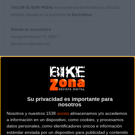
TALLER EL BON PEDAL
es una tienda de bicicletas y artículos
ciclistas situada en la provincia de
Barcelona
.
Dónde se encuentra
Avinguda Roma 115 08011
Barcelona (Barcelona).
Contactar con la tienda
935 46 74 44
Web y RRSS de la tienda
Su privacidad es importante para
nosotros
Nosotros y nuestros 1538
socios
almacenamos y/o accedemos
a información en un dispositivo, como cookies, y procesamos
datos personales, como identificadores únicos e información
estándar enviada por un dispositivo para publicidad y contenido