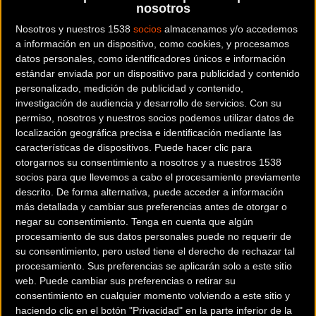
Domingo 7 de marzo, etapa 1:
Saint-Cyr-L'École> Saint-Cyr-L'École,
nosotros
166 km
Nosotros y nuestros 1538
socios
almacenamos y/o accedemos
a información en un dispositivo, como cookies, y procesamos
Lunes 8 de marzo, etapa 2:
Oinville-sur-Montcient> Amilly, 188 km
datos personales, como identificadores únicos e información
estándar enviada por un dispositivo para publicidad y contenido
Martes 9 de marzo, etapa 3:
Gien> Gien, 14,4 km (contrarreloj
personalizado, medición de publicidad y contenido,
investigación de audiencia y desarrollo de servicios.
Con su
individual)
permiso, nosotros y nuestros socios podemos utilizar datos de
localización geográfica precisa e identificación mediante las
Miércoles 10 de marzo, etapa 4:
Chalon-sur-Saône> Chiroubles, 188
características de dispositivos. Puede hacer clic para
km
otorgarnos su consentimiento a nosotros y a nuestros 1538
socios para que llevemos a cabo el procesamiento previamente
Jueves 11 de marzo, etapa 5:
Vienne> Bollène, 203 km
descrito. De forma alternativa, puede acceder a información
más detallada y cambiar sus preferencias antes de otorgar o
negar su consentimiento.
Tenga en cuenta que algún
Viernes 12 de marzo, etapa 6:
Brignoles> Biot, 202,5 ​​km
procesamiento de sus datos personales puede no requerir de
su consentimiento, pero usted tiene el derecho de rechazar tal
Sábado 13 de marzo, etapa 7:
Niza> Valdeblore La Colmiane, 166,5
procesamiento. Sus preferencias se aplicarán solo a este sitio
km
web. Puede cambiar sus preferencias o retirar su
consentimiento en cualquier momento volviendo a este sitio y
Domingo 14 de marzo, etapa 8:
Niza> Niza, 110,5 km
haciendo clic en el botón "Privacidad" en la parte inferior de la