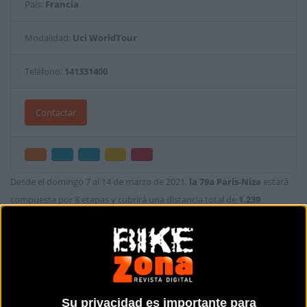
País:
Francia
Modalidad:
Uci WorldTour
Teléfono:
141331400
Contactar
Desde el domingo 7 al 14 de marzo de 2021,
la 79a París-Niza
estará
compuesta por 8 etapas y cubrirá una distancia total de
1.239
kilómetros.
-
Etapas París-Niza 2021:
Su privacidad es importante para