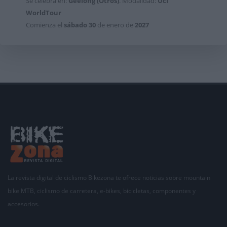
Se celebra en:
Geelong (Otros)
. Modalidad:
Uci
WorldTour
Comienza el
sábado
30
de enero de
2027
La revista digital de ciclismo Bikezona te ofrece noticias sobre mountain
bike MTB, ciclismo de carretera, e-bikes, bicicletas, componentes y
accesorios.