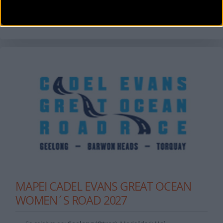
WorldTour
Comienza el
miércoles
27
de enero de
2027
MAPEI CADEL EVANS GREAT OCEAN
WOMEN´S ROAD 2027