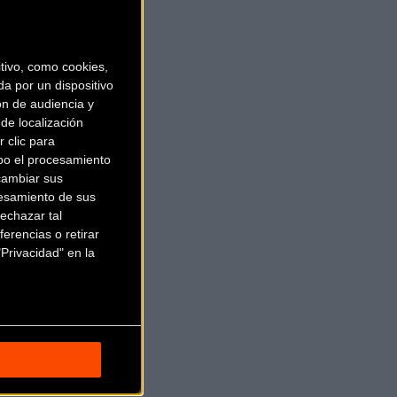
ivo, como cookies,
a por un dispositivo
ón de audiencia y
de localización
 clic para
bo el procesamiento
cambiar sus
esamiento de sus
echazar tal
erencias o retirar
Privacidad" en la