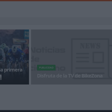
PUBLICIDAD
la primera
a
Disfruta de la TV de BikeZona
a primera
¡Alégrate el día con BikeZonaTV!
pretado sprint