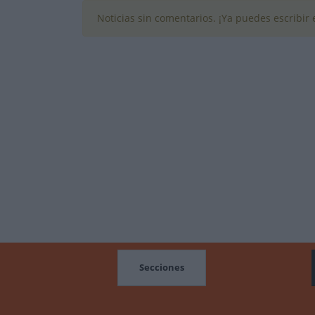
Noticias sin comentarios. ¡Ya puedes escribir e
MOCIONES
Secciones