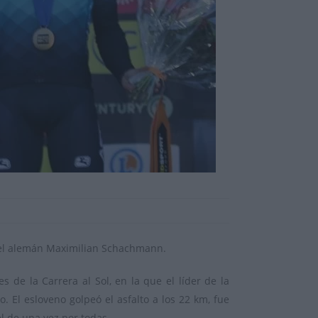
 del alemán Maximilian Schachmann.
 de la Carrera al Sol, en la que el líder de la
o.
El esloveno golpeó el asfalto a los 22 km, fue
l de una vez por todas.