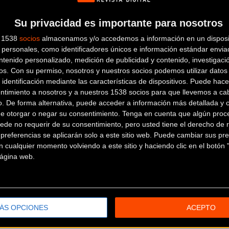
Su privacidad es importante para nosotros
s 1538
socios
almacenamos y/o accedemos a información en un disposit
personales, como identificadores únicos e información estándar enviad
ntenido personalizado, medición de publicidad y contenido, investigaci
os.
Con su permiso, nosotros y nuestros socios podemos utilizar datos 
 identificación mediante las características de dispositivos. Puede hacer
ntimiento a nosotros y a nuestros 1538 socios para que llevemos a ca
o. De forma alternativa, puede acceder a información más detallada y 
de otorgar o negar su consentimiento.
Tenga en cuenta que algún proc
 28H 49 51 - B : 14 -
ede no requerir de su consentimiento, pero usted tiene el derecho de r
28H 50 10 + 00H 00 19 - -
referencias se aplicarán solo a este sitio web. Puede cambiar sus pref
TECH 28H 50 14 + 00H 00 23 B : 4 -
 cualquier momento volviendo a este sitio y haciendo clic en el botón "
 página web.
50 32 + 00H 00 41 B : 4 -
 42 B : 3 -
H 01 14 B : 4 -
+ 00H 01 18 - -
ÁS OPCIONES
ACEPTO
1 20 + 00H 01 29 - -
AM 28H 51 22 + 00H 01 31 B : 3 -