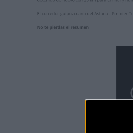
El corredor guipuzcoano del Astana - Premier Tec
No te pierdas el resumen