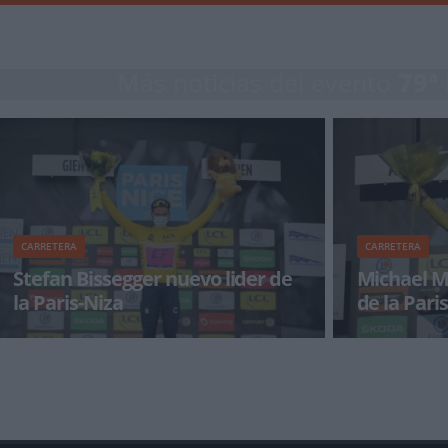
Más noticias del evento
79ª
CARRETERA
CARRETERA
Stefan Bissegger nuevo lider de
Michael M
la Paris-Niza
de la Pari
La Paris-Niza 2021 disputó ayer martes su
El velocista a
tercera étapa. Una contrarreloj individual con
ha colocado co
salida y lle
después d