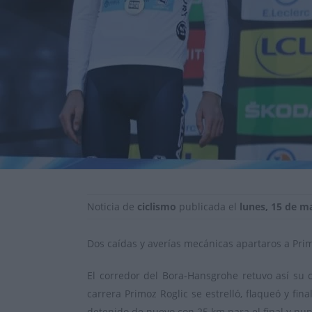
Noticia de
ciclismo
publicada el
lunes, 15 de m
Dos caídas y averías mecánicas apartaros a Pri
El corredor del Bora-Hansgrohe retuvo así su c
carrera Primoz Roglic se estrelló, flaqueó y fi
detenido de nuevo con 25 km para el final y nun