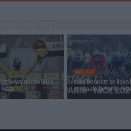
 Paris-Niza 2021
CARRETERA
atthews nuevo líder
Sam Bennett se lleva 
s Niza
etapa de la París - Niz
ustraliano Michael Matthews se
Sam Bennett fue el ganador de l
mo líder de la París-Niza 2021
etapa de la París Niza tras un a
final donde superó