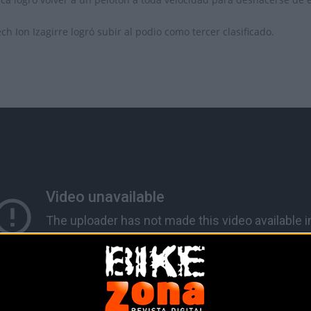
h Ion Izagirre logró subir al podio como tercer clasificado.