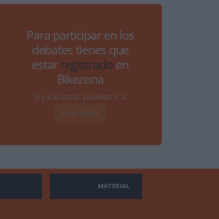
Para participar en los
debates tienes que
estar
registrado
en
Bikezona
Si ya lo estás puedes ir a:
Iniciar Sesión
MATERIAL