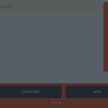
l tuyo!
CARRETERA
MTB