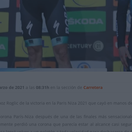
arzo de 2021
a las
08:31h
en la sección de
Carretera
moz Roglic de la victoria en la Paris Niza 2021 que cayó en manos
orona París-Niza después de una de las finales más sensacionales
nalmente perdió una corona que parecía estar al alcance casi segur
ca logró volver a un pelotón a toda velocidad para deshacerse de é