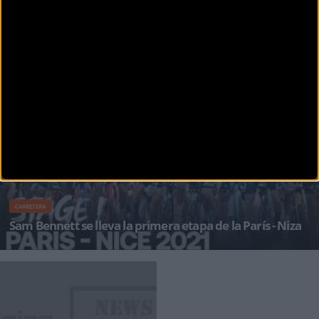
CARRETERA
Stefan Bissegger nuevo lider de la Paris-Niza
La Paris-Niza 2021 disputó ayer martes su tercera étapa. Una contrarreloj individual con
salida y lle
CARRETERA
Sam Bennett se lleva la primera etapa de la París - Niza
Sam Bennett fue el ganador de la primera etapa de la París Niza tras un apretado sprint final
donde superó