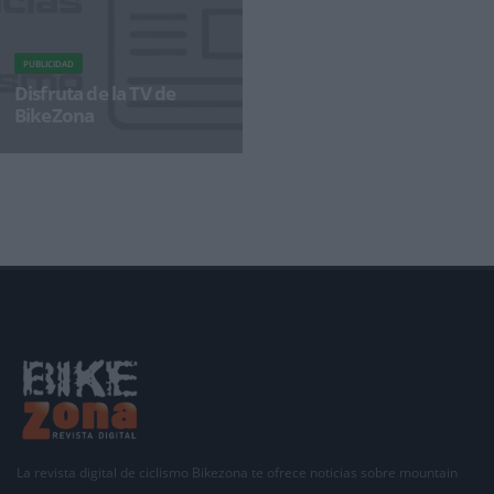
PUBLICIDAD
Disfruta de la TV de
BikeZona
¡Alégrate el día con BikeZonaTV!
La revista digital de ciclismo Bikezona te ofrece noticias sobre mountain