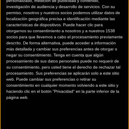
personalizado, medición de publicidad y contenido,
oportunidad de ir a los sprints intermedios, retroceder
investigación de audiencia y desarrollo de servicios.
Con su
unos segundos y tomar el liderato. “Sabía que no era el
permiso, nosotros y nuestros socios podemos utilizar datos de
tipo más rápido aquí, así que intenté posicionarme bien y
localización geográfica precisa e identificación mediante las
correr lo mejor que pude y, al final, hoy fui tercero. Hubo
características de dispositivos. Puede hacer clic para
otorgarnos su consentimiento a nosotros y a nuestros 1538
bonificaciones de tiempo para el tercer lugar, así que lo
socios para que llevemos a cabo el procesamiento previamente
obtuve y podré usarlo mañana en la contrarreloj.
descrito. De forma alternativa, puede acceder a información
“Es bueno que el trabajo duro de los dos últimos días dé
más detallada y cambiar sus preferencias antes de otorgar o
sus frutos y pueda ponerme la camiseta amarilla para el
negar su consentimiento.
Tenga en cuenta que algún
procesamiento de sus datos personales puede no requerir de
equipo. El equipo me estuvo posicionando todo el día para
su consentimiento, pero usted tiene el derecho de rechazar tal
asegurarse de que pudiera levantarme para todo el sprint
procesamiento. Sus preferencias se aplicarán solo a este sitio
intermedio y también para el sprint final, por lo que es un
web. Puede cambiar sus preferencias o retirar su
día realmente bueno para nosotros.
consentimiento en cualquier momento volviendo a este sitio y
haciendo clic en el botón "Privacidad" en la parte inferior de la
página web.