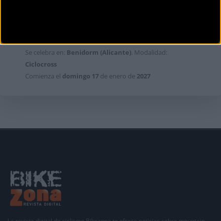
COPA DEL MUNDO DE CICLOCROSS
UCI BENIDORM 2026-27
Se celebra en:
Benidorm (Alicante)
. Modalidad:
Ciclocross
Comienza el
domingo
17
de enero de
2027
La revista digital de ciclismo Bikezona te ofrece noticias sobre mountain