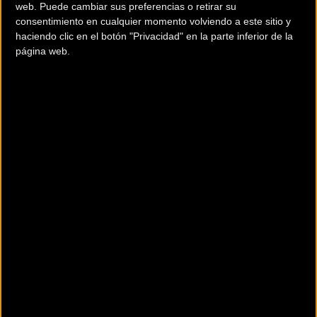
web. Puede cambiar sus preferencias o retirar su
consentimiento en cualquier momento volviendo a este sitio y
10/31/21: Ciclocross Villa de Masquefa
haciendo clic en el botón "Privacidad" en la parte inferior de la
página web.
Carácter: Nacional
Clase de la prueba: 1.33.5 - Ciclocross - Tasa arbitral y
reglamento autonómico
Kilómetros circuito: 2.9 Km
Categorías participantes: Cadet - Junior - Junior Femina - SUB-
23 - Elite - Elite S23 Fèmina - Master 30 - Master 40 - Master
50 - Master 60
11/14/21: CX Manresa
11/21/21: 33º Ciclocross Sant Joan Despí
Modalidad / s: Ciclocross - CX (Competición)
Tipo: Circuito