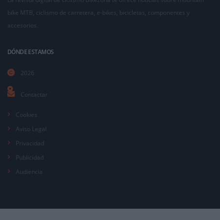
bike MTB, ciclismo de carretera, e-bikes, bicicletas, componentes y
accesorios.
DÓNDE ESTAMOS
2026
Contactar
Cookies
Aviso Legal
Privacidad
Publicidad
Audiencia