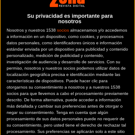
Teléfono:
661606518
Su privacidad es importante para
nosotros
Contactar
Nosotros y nuestros 1538
socios
almacenamos y/o accedemos
a información en un dispositivo, como cookies, y procesamos
datos personales, como identificadores únicos e información
estándar enviada por un dispositivo para publicidad y contenido
personalizado, medición de publicidad y contenido,
investigación de audiencia y desarrollo de servicios.
Con su
La
Copa Catalana de Ciclocross 2021-22
se pondrá en marcha
permiso, nosotros y nuestros socios podemos utilizar datos de
con las siguientes pruebas:
localización geográfica precisa e identificación mediante las
características de dispositivos. Puede hacer clic para
otorgarnos su consentimiento a nosotros y a nuestros 1538
10/17/21: VI Ciclocross La Garriga
socios para que llevemos a cabo el procesamiento previamente
descrito. De forma alternativa, puede acceder a información
La prueba se realiza en la Pista de Bombeo de Can Tarres,
más detallada y cambiar sus preferencias antes de otorgar o
donde encontramos un parque y una zona industrial con todo
negar su consentimiento.
Tenga en cuenta que algún
lo necesario para poder realizar una prueba de Ciclocross.
procesamiento de sus datos personales puede no requerir de
El recorrido consta de 2'4km de distancia, relativamente llano
su consentimiento, pero usted tiene el derecho de rechazar tal
procesamiento. Sus preferencias se aplicarán solo a este sitio
con alguna repetición en la zona del arroyo de Samalus.