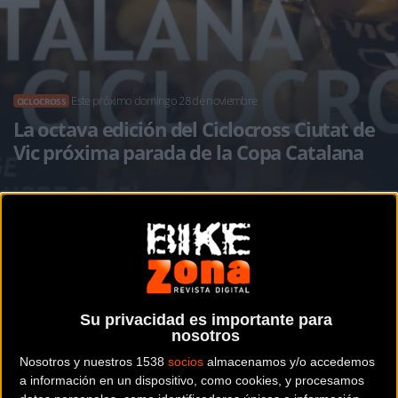
Este próximo domingo 28 de noviembre
CICLOCROSS
La octava edición del Ciclocross Ciutat de
Vic próxima parada de la Copa Catalana
Noticia de
ciclismo
publicada el
miércoles, 24 de
noviembre de 2021
a las
08:25h
en la sección de
Ciclocross
Su privacidad es importante para
Este próximo domingo, 28 de noviembre, se celebra la
8ª
nosotros
edición del Ciclocross Ciutat de Vic,
puntuable para la
Nosotros y nuestros 1538
socios
almacenamos y/o accedemos
Copa Catalana de la Federación Catalana de Ciclismo. La
a información en un dispositivo, como cookies, y procesamos
prueba, organizada por el Club Natació Vic-ETB y Jufré