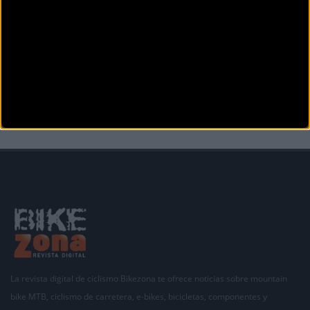
CICLOCROSS
Doblete para Jofre Cullell y Jordina Muntadas en los
ciclocross de Gurb y Vic
Jordina Muntadas (Corvi Team) y Jofre Cullell (Primaflor Mondraker), los actuales líderes de la
Copa Catalana de
La revista digital de ciclismo Bikezona te ofrece noticias sobre mountain
bike MTB, ciclismo de carretera, e-bikes, bicicletas, componentes y