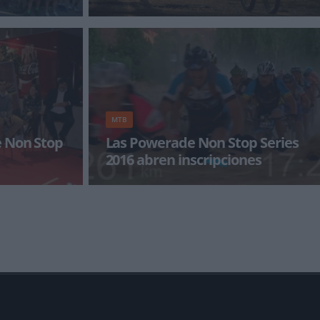
Sebastian?
ía para
La POWERADE Barcelona-San Sebastián sigue
s en mountain
el legado de su prueba hermana con su
segunda edición en 2016, e
MTB
e Non Stop
Las Powerade Non Stop Series
2016 abren inscripciones
un reto que
Las Powerade Non Stop Series ya tienen fecha
Non Stop
para 2016. La Powerade Non Stop Barcelona-
erad
San Sebastián se celebrar&