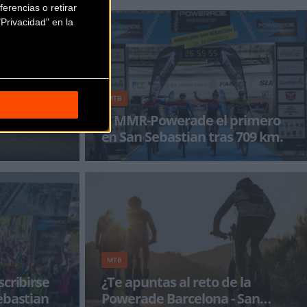
erencias o retirar
Privacidad" en la
MTB
n su gesta
El MMR-Powerade el primero
en San Sebastian tras 709 km.
de Non Stop
Zubero, Celis, Albizu y Gómez Miranda
tura única que
completan con éxito los 709 kilómetros de
recorrido y suman s
MTB
scribirse
¿Te apuntas al reto de la
ebastian
Powerade Barcelona - San