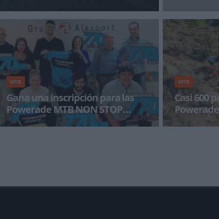
La prueba ciclista Powerade Non Stop
¡Alégrate el dí
Barcelona-San Sebastián, que unirá los 709
kilómetros ent
MTB
MTB
Gana una inscripción para las
Casi 600 p
Powerade MTB NON STOP
Powerade 
SERIES
Bajo el hashtag #770kmNONSTOP se inicia una
El número de i
campaña en redes sociales a través de la cual
Non Stop Series
podréis g
los dos