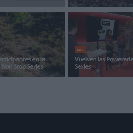
a con BikeZonaTV!
Hoy 20 de mayo será el último d
inscribirse a una de las prueba
bike más
MTB
articipantes en la
Vuelven las Powerad
Non Stop Series
Series
nscripciones para las Powerade
Las Powerade Non Stop Series, 
 sigue creciendo día a día para
engloba las pruebas Powerade 
Barcelona-San Sebastián y Pow