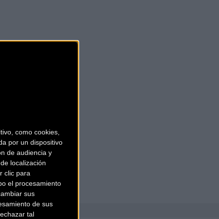
ivo, como cookies,
a por un dispositivo
ón de audiencia y
de localización
 clic para
bo el procesamiento
cambiar sus
esamiento de sus
echazar tal