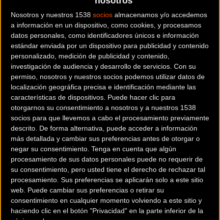
nosotros
Nosotros y nuestros 1538
socios
almacenamos y/o accedemos
“Creo que es una prueba que a todo el que le guste el
a información en un dispositivo, como cookies, y procesamos
datos personales, como identificadores únicos e información
mountain bike debe hacer alguna vez en la vida, porque es
estándar enviada por un dispositivo para publicidad y contenido
de gran compañerismo y de pasárselo genial disfrutando
personalizado, medición de publicidad y contenido,
con amigos de un recorrido espectacular. Somos un equipo
investigación de audiencia y desarrollo de servicios.
Con su
y hemos gozado con una nueva victoria”, ha declarado Vidal
permiso, nosotros y nuestros socios podemos utilizar datos de
localización geográfica precisa e identificación mediante las
Celis en meta tras el triunfo de su equipo.
características de dispositivos. Puede hacer clic para
otorgarnos su consentimiento a nosotros y a nuestros 1538
Ha sido un duelo constante con el equipo Quipplan-
socios para que llevemos a cabo el procesamiento previamente
Pedalier-Jofemar, que incluso llegó a pasar primero por las
descrito. De forma alternativa, puede acceder a información
Estaciones de Hidratación de Calaf y Sariñena. Sin
más detallada y cambiar sus preferencias antes de otorgar o
embargo, una vez el MMR-Powerade volvió a tomar la
negar su consentimiento.
Tenga en cuenta que algún
procesamiento de sus datos personales puede no requerir de
delantera en Zuera, voló hasta San Sebastián con una renta
su consentimiento, pero usted tiene el derecho de rechazar tal
superior a los 30 minutos respecto al segundo clasificado.
procesamiento. Sus preferencias se aplicarán solo a este sitio
web. Puede cambiar sus preferencias o retirar su
De hecho, los actuales vencedores han conquistado las dos
consentimiento en cualquier momento volviendo a este sitio y
ediciones de la Powerade Non Stop Barcelona-San
haciendo clic en el botón "Privacidad" en la parte inferior de la