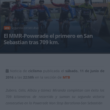
Segunda consecutiva
MTB
El MMR-Powerade el primero en San
Sebastian tras 709 km.
Noticia de
ciclismo
publicada el
sábado, 11 de junio de
2016
a las
22:58h
en la sección de
MTB
Zubero, Celis, Albizu y Gómez Miranda completan con éxito los
709 kilómetros de recorrido y suman su segunda victoria
consecutiva en la Powerade Non Stop Barcelona-San Sebastián