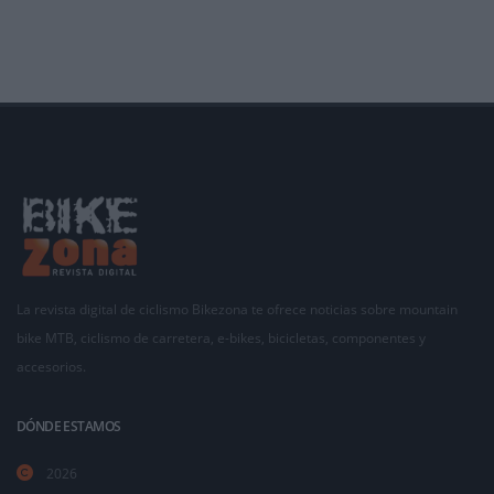
segunda edición en 2016, e
La revista digital de ciclismo Bikezona te ofrece noticias sobre mountain
bike MTB, ciclismo de carretera, e-bikes, bicicletas, componentes y
accesorios.
DÓNDE ESTAMOS
2026