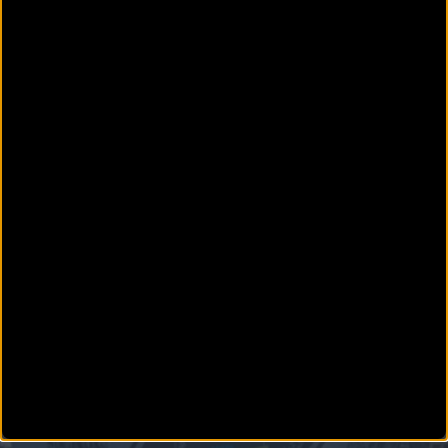
MTB
Los héroes culminaron su gesta en San Sebastian
Los participantes de la Powerade Non Stop Series han completado una aventura única que
recordarán para sie
MTB
Objetivo San Sebastián: el mayor reto MTB
La prueba ciclista Powerade Non Stop Barcelona-San Sebastián, que unirá los 709
kilómetros ent