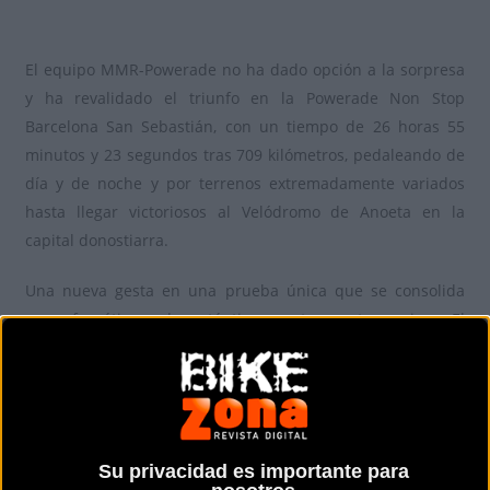
El equipo MMR-Powerade no ha dado opción a la sorpresa
y ha revalidado el triunfo en la Powerade Non Stop
Barcelona San Sebastián, con un tiempo de 26 horas 55
minutos y 23 segundos tras 709 kilómetros, pedaleando de
día y de noche y por terrenos extremadamente variados
hasta llegar victoriosos al Velódromo de Anoeta en la
capital donostiarra.
Una nueva gesta en una prueba única que se consolida
como frenética y de auténtica aventura entre amigos. El
MMR-Powerade, formado por los vascos Julen Zubero y
Joseba Albizu, el cántabro Vidal Celis y el soriano José Luis
Gómez Miranda, han completado el recorrido de forma casi
perfecta, con una gran estrategia y solventando las
posibles dificultades de navegación y mecánicas.
Su privacidad es importante para