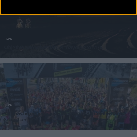
MTB
Objetivo San Sebastián: el mayor reto MTB
La prueba ciclista Powerade Non Stop Barcelona-San Sebastián, que unirá los 709
kilómetros ent
MTB
Últimas horas para inscribirse en la Barcelona-San
Sebastian
Hoy 20 de mayo será el último día para inscribirse a una de las pruebas en mountain bike
más