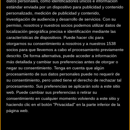
datos personales, como identificadores únicos e información
dureza y variedad, ya que los ciclistas afrontan tramos
estándar enviada por un dispositivo para publicidad y contenido
montañosos como Montserrat o el Jaizkibel y sectores muy
personalizado, medición de publicidad y contenido,
rodadores como el desierto de Los Monegros. La meta en
investigación de audiencia y desarrollo de servicios.
Con su
el Velódromo de San Sebastián, con vuelta de honor
permiso, nosotros y nuestros socios podemos utilizar datos de
localización geográfica precisa e identificación mediante las
incluida, es otro de los grandes alicientes de esta prueba,
características de dispositivos. Puede hacer clic para
cuyos participantes tienen 50 horas para completar el
otorgarnos su consentimiento a nosotros y a nuestros 1538
recorrido.
socios para que llevemos a cabo el procesamiento previamente
descrito. De forma alternativa, puede acceder a información
Por su parte, la Powerade Non Stop Madrid-Lisboa celebra
más detallada y cambiar sus preferencias antes de otorgar o
su cuarto aniversario superando año tras año el número de
negar su consentimiento.
Tenga en cuenta que algún
procesamiento de sus datos personales puede no requerir de
participantes, hasta llegar al récord de 703 valientes en
su consentimiento, pero usted tiene el derecho de rechazar tal
2015. El recorrido permite disfrutar de paisajes magníficos
procesamiento. Sus preferencias se aplicarán solo a este sitio
como la Sierra de Gredos, el Valle del Jerte o seguir la estela
web. Puede cambiar sus preferencias o retirar su
del río Tajo hasta llegar al Parque de las Naciones de
consentimiento en cualquier momento volviendo a este sitio y
haciendo clic en el botón "Privacidad" en la parte inferior de la
Lisboa, con un límite de tiempo de 55 horas.
página web.
Los equipos estarán formados por miembros de 2, 3, 4