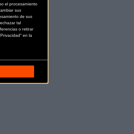
bo el procesamiento
cambiar sus
esamiento de sus
echazar tal
erencias o retirar
Privacidad" en la