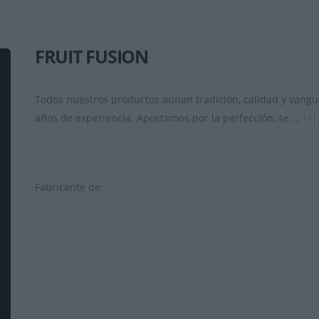
FRUIT FUSION
Todos nuestros productos aúnan tradición, calidad y vangua
años de experiencia. Apostamos por la perfección, se ...
[+]
Fabricante de: