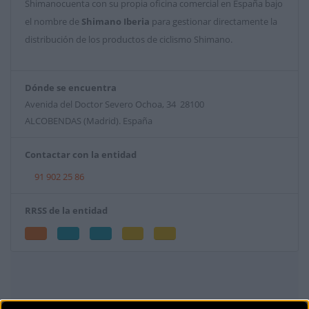
Shimanocuenta con su propia oficina comercial en España bajo
el nombre de
Shimano Iberia
para gestionar directamente la
distribución de los productos de ciclismo Shimano.
Dónde se encuentra
Avenida del Doctor Severo Ochoa, 34 28100
ALCOBENDAS (Madrid). España
Contactar con la entidad
91 902 25 86
RRSS de la entidad