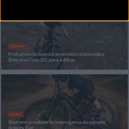
Shimano cuenta con una gama de zapatillas excepcional para todo tipo de disciplinas
ciclistas y todas las que hemos prob
BIKEZONATV
Probamos la nueva transmisión automática
Shimano Cues Di2 para e-Bikes
Fundada en 1921, Shimano cuenta ya con más de un siglo de experiencia en la
creación de componentes para b
MATERIAL
Shimano presenta la nueva gama de calzado
Gravity Flat