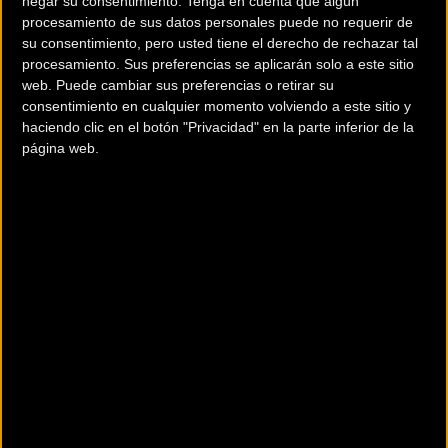
negar su consentimiento.
Tenga en cuenta que algún
SHIMANO
procesamiento de sus datos personales puede no requerir de
su consentimiento, pero usted tiene el derecho de rechazar tal
Sus Marcas de Accesorios
procesamiento. Sus preferencias se aplicarán solo a este sitio
web. Puede cambiar sus preferencias o retirar su
consentimiento en cualquier momento volviendo a este sitio y
haciendo clic en el botón "Privacidad" en la parte inferior de la
página web.
SHIMANO
Tiendas BZ Premium que
comercializan sus productos: