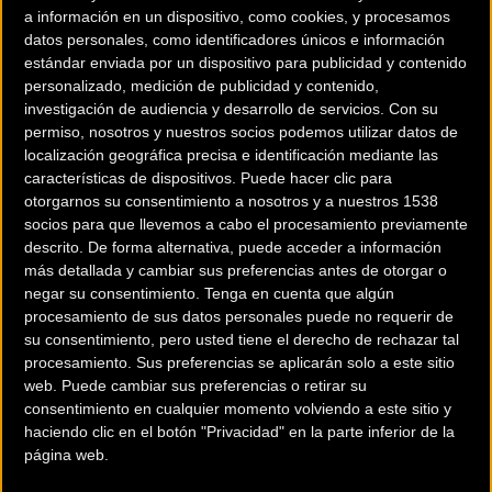
año, abrió hoy. El Ronde es el encuentro por excelencia de
a información en un dispositivo, como cookies, y procesamos
la primavera de Los Flandes Clásicos, especialmente para
datos personales, como identificadores únicos e información
estándar enviada por un dispositivo para publicidad y contenido
aquellos que son ciclistas. El inicio y el final están en
personalizado, medición de publicidad y contenido,
Oudenaarde
, a excepción de la distancia más larga, que
investigación de audiencia y desarrollo de servicios.
Con su
sale de
Amberes
nuevamente.
permiso, nosotros y nuestros socios podemos utilizar datos de
localización geográfica precisa e identificación mediante las
características de dispositivos. Puede hacer clic para
Como en años anteriores, solo 16,000 participantes pueden
otorgarnos su consentimiento a nosotros y a nuestros 1538
participar según lo solicitado por las autoridades, pero
socios para que llevemos a cabo el procesamiento previamente
también para garantizar la máxima seguridad. Aquellos
descrito. De forma alternativa, puede acceder a información
que se registren temprano se beneficiarán de una tarifa
más detallada y cambiar sus preferencias antes de otorgar o
anticipada. Todos los participantes contarán con:
negar su consentimiento.
Tenga en cuenta que algún
procesamiento de sus datos personales puede no requerir de
señalizaciones exclusivas, suministros, asistencia técnica y
su consentimiento, pero usted tiene el derecho de rechazar tal
médica, una pegatina para el cuadro de la bicicleta,
procesamiento. Sus preferencias se aplicarán solo a este sitio
masajes, ... Todo el mundo también recibirá una luz de
web. Puede cambiar sus preferencias o retirar su
bicicleta, lo que aumenta la visibilidad y, por lo tanto,
consentimiento en cualquier momento volviendo a este sitio y
haciendo clic en el botón "Privacidad" en la parte inferior de la
también la seguridad de los participantes.
página web.