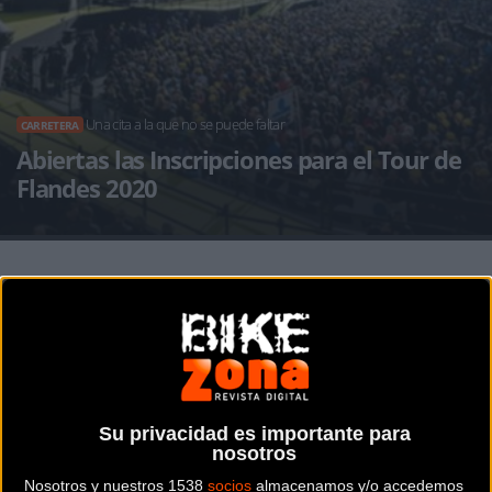
Una cita a la que no se puede faltar
CARRETERA
Abiertas las Inscripciones para el Tour de
Flandes 2020
Noticia de
ciclismo
publicada el
jueves, 31 de octubre
de 2019
a las
09:52h
en la sección de
Carretera
Su privacidad es importante para
La inscripción para
el Tour de Flandes Sportive - We Ride
nosotros
Flanders
, que tendrá lugar el sábado 4 de abril del próximo
Nosotros y nuestros 1538
socios
almacenamos y/o accedemos