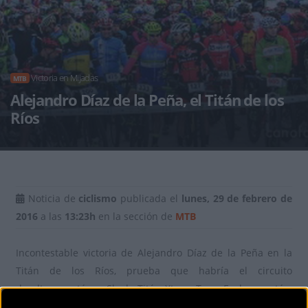
Victoria en Mijadas
MTB
Alejandro Díaz de la Peña, el Titán de los
Ríos
Noticia de
ciclismo
publicada el
lunes, 29 de febrero de
2016
a las
13:23h
en la sección de
MTB
Incontestable victoria de Alejandro Díaz de la Peña en la
Titán de los Ríos, prueba que habría el circuito
de ultramaratónes Skoda Titán Xtrem Tour. En la maratón,
Alberto Trujillo fue el primero en cruzar la meta