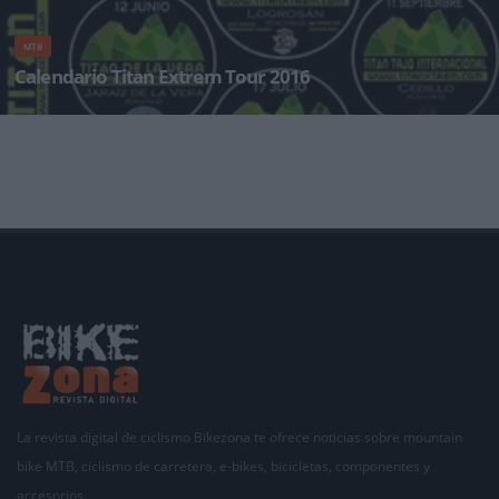
MTB
Calendario Titan Extrem Tour 2016
El pasado 13 de septiembre, la Titán Tajo Internacional cerraba el exitoso circuito
de promoción y di
La revista digital de ciclismo Bikezona te ofrece noticias sobre mountain
bike MTB, ciclismo de carretera, e-bikes, bicicletas, componentes y
accesorios.