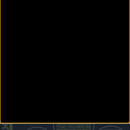
MTB
Titán de los Ríos estrena categoría Ciclin Ultra E-Bike
El circuito extremeño de mountain bike SKODA TITÁN XTREM TOUR estrenará en su
primera prueba,
MTB
Abiertas inscripciones para el Skoda Titan Xtrem Tour
El circuito extremeño que irrumpió en 2015 como un soplo de aire fresco en el MTB
nacional, ha abiert