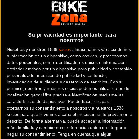
de Miajadas.
Más de 1.000 participantes, todo un record en
Extremadura, tomaban la salida en las distintas
Su privacidad es importante para
modalidades y categorías que ofrece el Skoda Titán Xtrem
nosotros
Tour. El frío y el viento no fueron impedimento para los
Nosotros y nuestros 1538
socios
almacenamos y/o accedemos
Titanes y Titánides que se dieron cita en “la capital del
a información en un dispositivo, como cookies, y procesamos
tomate”. Miajadas lució radiante y dio lustre a una prueba
datos personales, como identificadores únicos e información
estándar enviada por un dispositivo para publicidad y contenido
que cada vez se afianza más en lo más alto del ranking
personalizado, medición de publicidad y contenido,
nacional de eventos de ciclismo de montaña. No se puede
investigación de audiencia y desarrollo de servicios.
Con su
dar más por menos, a un precio sin competencia hay que
permiso, nosotros y nuestros socios podemos utilizar datos de
unirle los espectaculares recorridos, el cuidado detalle
localización geográfica precisa e identificación mediante las
características de dispositivos. Puede hacer clic para
de la organización, la completa bolsa del corredor, comida
otorgarnos su consentimiento a nosotros y a nuestros 1538
post competición,... que junto a un fantástico
socios para que llevemos a cabo el procesamiento previamente
ambiente, están haciendo que el Titán haga aún más honor
descrito. De forma alternativa, puede acceder a información
a su nombre.
más detallada y cambiar sus preferencias antes de otorgar o
negar su consentimiento.
Tenga en cuenta que algún