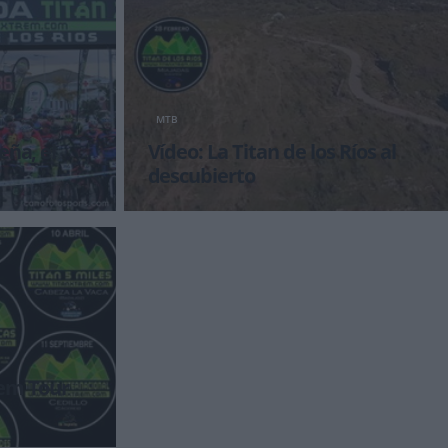
MTB
eña, el
Vídeo: La Titan de los Ríos al
descubierto
ro Díaz de la
Tan solo resta un mes para el comienzo de
ueba que habr
Skoda Titán Xtrem Tour con la primera de
sus pruebas, la Tit&aacut
rem Tour
itán Tajo