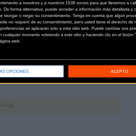
ntimiento a nosotros y a nuestros 1538 socios para que llevemos a ca
o. De forma alternativa, puede acceder a información más detallada y 
de otorgar o negar su consentimiento.
Tenga en cuenta que algún proc
Más info. de este evento
ede no requerir de su consentimiento, pero usted tiene el derecho de r
SKODATITÁN XTREM TOUR-TITÁN DE LOS RIOS 2016
referencias se aplicarán solo a este sitio web. Puede cambiar sus pref
Se celebra el
28/02/2016
 cualquier momento volviendo a este sitio y haciendo clic en el botón "
 página web.
Titán de los Ríos. Una de las marchas que abrían el calend
participación y crí
... [+]
ÁS OPCIONES
ACEPTO
l tuyo!