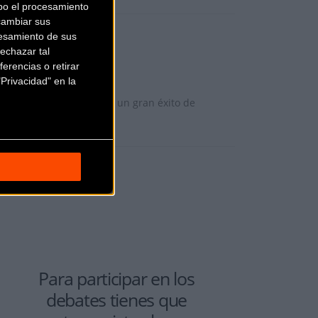
bo el procesamiento
cambiar sus
esamiento de sus
echazar tal
erencias o retirar
Privacidad" en la
ario en Extremadura con un gran éxito de
Para participar en los
debates tienes que