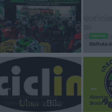
MTB
PUBLICIDAD
Vídeo resumen Titan de los Ríos
2016
Disfruta d
Incontestable victoria de Alejandro Díaz de la
¡Alégrate el dí
Peña en la Titán de los Ríos, prueba que habr
MTB
MTB
Titán de los Ríos estrena
Abiertas i
categoría Ciclin Ultra E-Bike
Skoda Tit
El circuito extremeño de mountain bike SKODA
El circuito ex