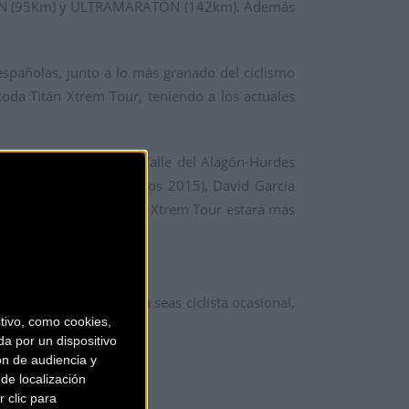
RATÓN (95Km) y ULTRAMARATÓN (142km). Además
españolas, junto a lo más granado del ciclismo
koda Titán Xtrem Tour, teniendo a los actuales
. Ganador de la Titán Valle del Alagón-Hurdes
 de la Titán de los Ríos 2015), David García
lite nacional. Skoda Titán Xtrem Tour estará más
omponen el circuito. Ya seas ciclista ocasional,
ivo, como cookies,
a por un dispositivo
ón de audiencia y
de localización
 clic para