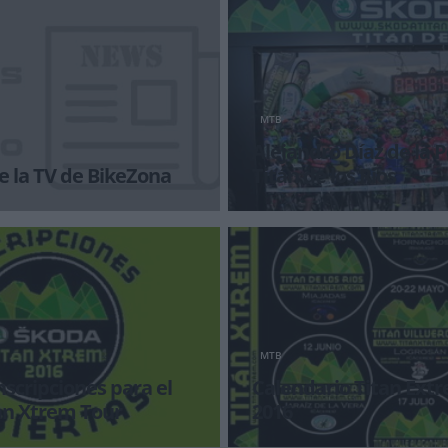
MTB
Alejandro Díaz de la P
e la TV de BikeZona
Titán de los Ríos
a con BikeZonaTV!
Incontestable victoria de Alejand
Peña en la Titán de los Ríos, pr
MTB
nscripciones para el
Calendario Titan Ext
an Xtrem Tour
2016
tremeño que irrumpió en 2015
El pasado 13 de septiembre, la T