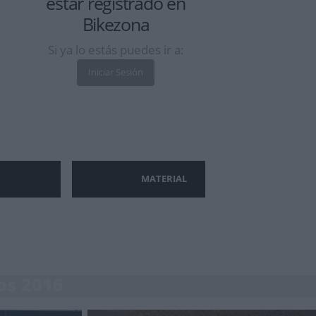
estar
registrado
en
Bikezona
Si ya lo estás puedes ir a:
Iniciar Sesión
MATERIAL
os 2016