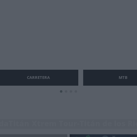
CARRETERA
MTB
daTitán Xtrem Tour-Titán de los Ri