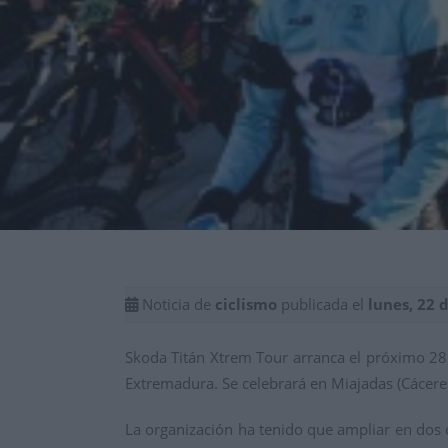
Noticia de
ciclismo
publicada el
lunes, 22 
Skoda Titán Xtrem Tour arranca el próximo 28 d
Extremadura. Se celebrará en Miajadas (Cáceres
La organización ha tenido que ampliar en dos o