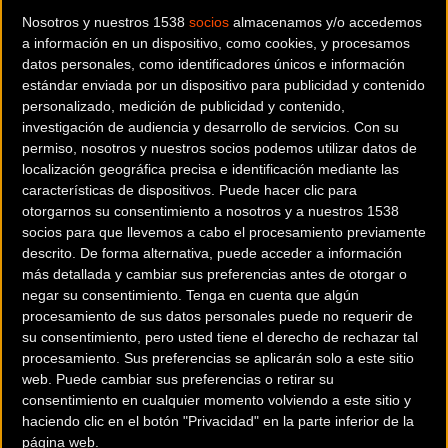
Procedente de Massi-Tactic, Andrea cuenta con
Nosotros y nuestros 1538
socios
almacenamos y/o accedemos
a información en un dispositivo, como cookies, y procesamos
dos títulos de campeona de México de
datos personales, como identificadores únicos e información
contrarreloj en su palmarés. Además, ha
estándar enviada por un dispositivo para publicidad y contenido
conseguido puestos top-10 en carreras
personalizado, medición de publicidad y contenido,
internacionales como el Tour Down Under, el
investigación de audiencia y desarrollo de servicios.
Con su
permiso, nosotros y nuestros socios podemos utilizar datos de
Herald Sun Tour o la Vuelta a Andalucía.
localización geográfica precisa e identificación mediante las
características de dispositivos. Puede hacer clic para
Andrea se ha mostrado emocionada con su
otorgarnos su consentimiento a nosotros y a nuestros 1538
fichaje por el equipo Bizkaia-Durango: «
Estoy
socios para que llevemos a cabo el procesamiento previamente
descrito. De forma alternativa, puede acceder a información
muy feliz de unirme a las filas de Bizkaia-
más detallada y cambiar sus preferencias antes de otorgar o
Durango, emocionada y agradecida de volver
negar su consentimiento.
Tenga en cuenta que algún
una temporada más al calendario europeo.
procesamiento de sus datos personales puede no requerir de
Tengo muchas ganas de conocer a mis
su consentimiento, pero usted tiene el derecho de rechazar tal
procesamiento. Sus preferencias se aplicarán solo a este sitio
compañeras de equipo y de representar a
web. Puede cambiar sus preferencias o retirar su
Bizkaia-Durango en las carreras más
consentimiento en cualquier momento volviendo a este sitio y
importantes del calendario
».
haciendo clic en el botón "Privacidad" en la parte inferior de la
página web.