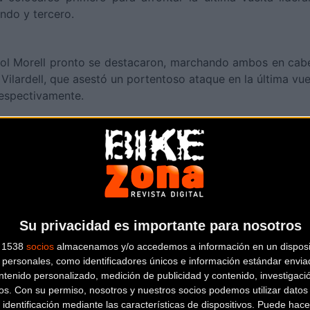
ndo y tercero.
niol Morell pronto se destacaron, marchando ambos en cabe
ilardell, que asestó un portentoso ataque en la última vu
respectivamente.
protagonista por encima de todas, la británica Annie Last, 
. Apenas pudieron aguantarle en los primeros compases M
nica, rodando unos metros por delante de Deng y con 30 s
en esos dos últimos giros para aumentar su ventaja has
cada sería Natalia Fischer, séptima; mientras que la me
Su privacidad es importante para nosotros
s 1538
socios
almacenamos y/o accedemos a información en un disposit
personales, como identificadores únicos e información estándar enviad
ntenido personalizado, medición de publicidad y contenido, investigaci
os.
Con su permiso, nosotros y nuestros socios podemos utilizar datos 
 identificación mediante las características de dispositivos. Puede hacer