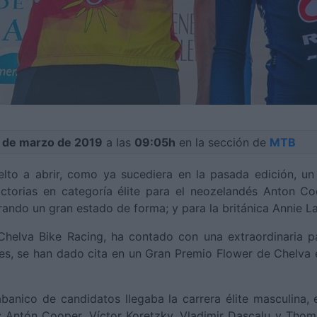
4 de marzo de 2019
a las
09:05h
en la sección de
MTB
uelto a abrir, como ya sucediera en la pasada edición, 
ctorias en categoría élite para el neozelandés Anton C
ndo un gran estado de forma; y para la británica Annie La
Chelva Bike Racing, ha contado con una extraordinaria p
es, se han dado cita en un Gran Premio Flower de Chelva en
banico de candidatos llegaba la carrera élite masculina
 Antón Cooper, Víctor Koretzky, Vladimir Dascalu y Thom