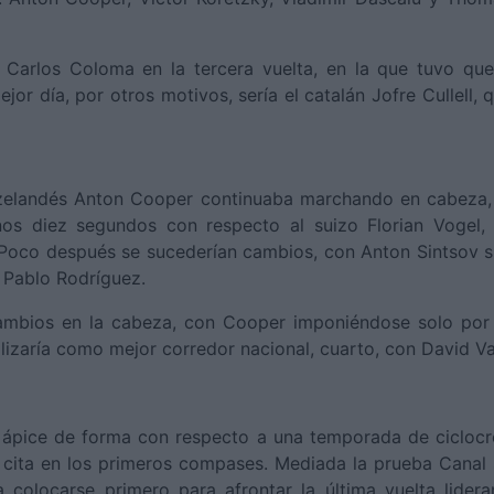
e Carlos Coloma en la tercera vuelta, en la que tuvo qu
jor día, por otros motivos, sería el catalán Jofre Cullell
ozelandés Anton Cooper continuaba marchando en cabeza, 
s diez segundos con respecto al suizo Florian Vogel, 
. Poco después se sucederían cambios, con Anton Sintsov 
 Pablo Rodríguez.
n cambios en la cabeza, con Cooper imponiéndose solo po
lizaría como mejor corredor nacional, cuarto, con David Va
ápice de forma con respecto a una temporada de ciclocro
a cita en los primeros compases. Mediada la prueba Cana
 colocarse primero para afrontar la última vuelta lidera