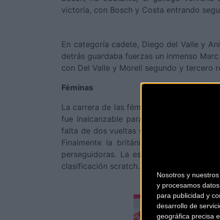
victoria, con Bosch y Costa entrando segu
En categoría cadete, Diego del Valle y A
detrás guardaba fuerzas un inmenso Marc V
con Del Valle y Morell segundo y tercero 
Féminas
La carrera de las féminas élite tuvo una 
fue inalcanzable para sus competidoras
falta de dos vueltas se destacó la britá
Finalmente la británica lo daría todo 
perseguidoras. La española mejor clasifi
clasificación scratch.
Nosotros y nuestro
y procesamos datos 
para publicidad y co
desarrollo de servici
geográfica precisa e