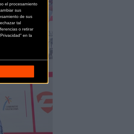
bo el procesamiento
cambiar sus
esamiento de sus
echazar tal
erencias o retirar
Privacidad" en la