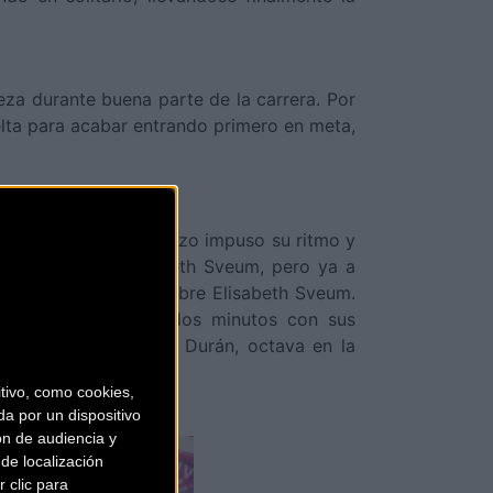
za durante buena parte de la carrera. Por
elta para acabar entrando primero en meta,
que ya desde el comienzo impuso su ritmo y
alene Deng y Elisabeth Sveum, pero ya a
egundos de ventaja sobre Elisabeth Sveum.
ta alrededor de los dos minutos con sus
jor Sub23 sería Magda Durán, octava en la
ivo, como cookies,
a por un dispositivo
ón de audiencia y
de localización
 clic para