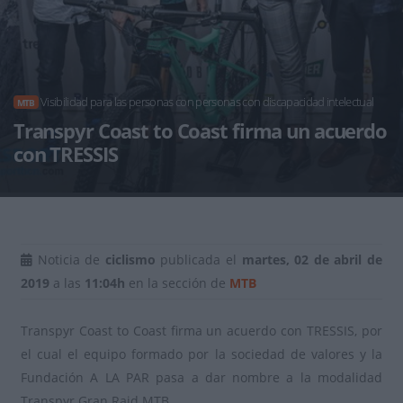
Visibilidad para las personas con personas con discapacidad intelectual
MTB
Transpyr Coast to Coast firma un acuerdo
con TRESSIS
Noticia de
ciclismo
publicada el
martes, 02 de abril de
2019
a las
11:04h
en la sección de
MTB
Transpyr Coast to Coast firma un acuerdo con TRESSIS, por
el cual el equipo formado por la sociedad de valores y la
Fundación A LA PAR pasa a dar nombre a la modalidad
Transpyr Gran Raid MTB