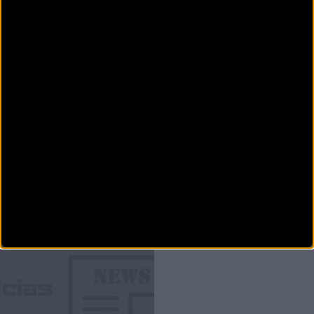
La etapa de Jaca pone a prueba la resistencia de los
ciclistas en la Transpyr
Transpyr Coast to Coast ha transcurrido íntegramente en territorio aragonés, con salida en
A&iacut
MTB
La Transpyr llega a su ecuador tras una nueva jornada
excepcional
La cuarta etapa de Transpyr Coast to Coast ha sido una auténtica compilación de paisaje,
esfuerzo y un pre