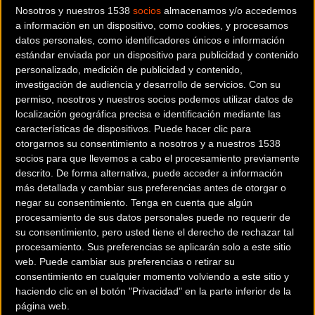
Nosotros y nuestros 1538
socios
almacenamos y/o accedemos
lograr retos increíbles, varios deportistas con discapacidad
a información en un dispositivo, como cookies, y procesamos
de la Fundación, junto a representantes de Tressis,
datos personales, como identificadores únicos e información
participarán en la carrera en la modalidad de relevos.
estándar enviada por un dispositivo para publicidad y contenido
personalizado, medición de publicidad y contenido,
Además, un grupo de profesionales con discapacidad
investigación de audiencia y desarrollo de servicios.
Con su
intelectual de la Fundación A LA PAR y voluntarios de la
permiso, nosotros y nuestros socios podemos utilizar datos de
compañía, estarán presentes en los puntos de
localización geográfica precisa e identificación mediante las
avituallamiento junto al staff de la carrera para atender a
características de dispositivos. Puede hacer clic para
otorgarnos su consentimiento a nosotros y a nuestros 1538
los 400 ciclistas, llegados de todo el mundo, que
socios para que llevemos a cabo el procesamiento previamente
participarán en la misma.
descrito. De forma alternativa, puede acceder a información
más detallada y cambiar sus preferencias antes de otorgar o
negar su consentimiento.
Tenga en cuenta que algún
La singularidad y la categoría legendaria que ha alcanzado
procesamiento de sus datos personales puede no requerir de
su consentimiento, pero usted tiene el derecho de rechazar tal
la Misión de Transpyr Coast to Coast, hacen que esta
procesamiento. Sus preferencias se aplicarán solo a este sitio
prueba sea el escenario ideal para que el equipo
web. Puede cambiar sus preferencias o retirar su
TressisALAPAR ponga a prueba su fortaleza y espíritu de
consentimiento en cualquier momento volviendo a este sitio y
superación y demuestre que con los medios, motivación y
haciendo clic en el botón "Privacidad" en la parte inferior de la
página web.
recursos necesarios, las personas con discapacidad