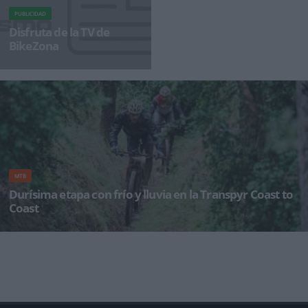
PUBLICIDAD
Disfruta de la TV de
BikeZona
¡Alégrate el día con BikeZonaTV!
MTB
Durísima etapa con frío y lluvia en la Transpyr Coast to
Coast
Transpyr Coast to Coast ha completado la tercera etapa entre la Seu d’Urgell y el Pont de
Suert, y se encuentra ya