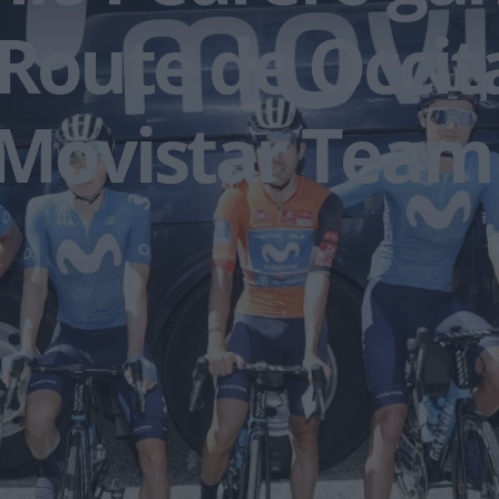
 Route de Occit
 Movistar Team