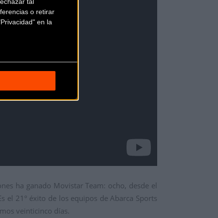
echazar tal
erencias o retirar
Privacidad" en la
iones ha ganado Movistar Team: ocho, desde el
Es el 21º éxito de los equipos de Abarca Sports
mos veinticinco días.