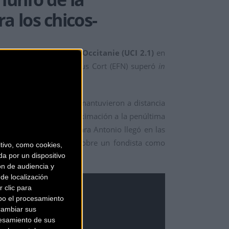
a los chicos-
edición de la Route d Occitanie (UCI 2.1)
en
 categoría), donde Magnus Cort (EFN) superó
in
y Mathias Norsgaard
mantuvieron a distancia
 compañeros en la aproximación a la penúltima
El único gran apuro para Antonio llegó en las
veintena de segundos sobre un fondista como
ivo, como cookies,
a por un dispositivo
ón de audiencia y
de localización
 clic para
bo el procesamiento
cambiar sus
esamiento de sus