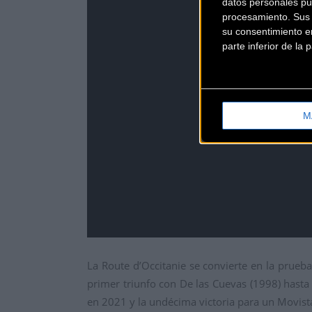
datos personales pu
procesamiento. Sus p
su consentimiento en
parte inferior de la
M
La Route d’Occitanie se convierte en la prue
primer triunfo con De las Cuevas (1998) hasta 
en 2021 y la undécima victoria para un Movist