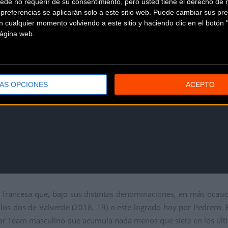
ede no requerir de su consentimiento, pero usted tiene el derecho de r
referencias se aplicarán solo a este sitio web. Puede cambiar sus pref
 cualquier momento volviendo a este sitio y haciendo clic en el botón "
 página web.
ÁS OPCIONES
ACEPTO
ba francesa que, bajo sus distintas denominaciones, en más ocas
los dos de Valverde (2018, 19) o este logrado hoy por Pedrero. 
ar Team masculino que acumula nada menos que siete en los últi