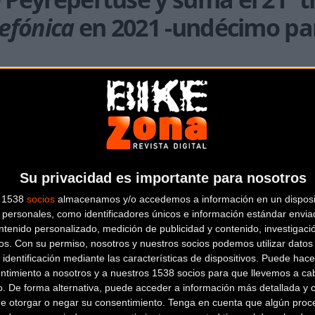
lefónica
en 2021 -undécimo par
rero y Movistar Team certificaron su éxito final en la 45ª 
egada en las durísimas rampas del castillo de Peyrepertuse (1ª
o final.
on de manera exquisita
durante todo el día.
Sebastián Mora 
ra;
Iñigo Elosegui y Juri Hollmann
llevaron bien situados a sus
Su privacidad es importante para nosotros
luís Mas y Gregor Mühlberger
remataron la faena de grupo. 
d de Herrada (COF) y Rodríguez (APT) les permitió sumar una 
s 1538
socios
almacenamos y/o accedemos a información en un disposit
varle del éxito final.
personales, como identificadores únicos e información estándar enviad
ntenido personalizado, medición de publicidad y contenido, investigaci
os.
Con su permiso, nosotros y nuestros socios podemos utilizar datos 
 identificación mediante las características de dispositivos. Puede hacer
ntimiento a nosotros y a nuestros 1538 socios para que llevemos a ca
o. De forma alternativa, puede acceder a información más detallada y 
de otorgar o negar su consentimiento.
Tenga en cuenta que algún proc