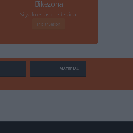
Bikezona
Si ya lo estás puedes ir a:
Iniciar Sesión
MATERIAL