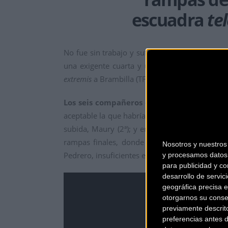
escuadra
te
No fue sin trabajo y sufrimiento.
Antonio Ped
una exigente cuarta y última jornada, con ll
extremis
a Brambilla (TFS) para llevarse el triunf
Los seis compañeros de Pedrero trabajar
aceptable la que habría de ser la fuga vencedo
subida, Maury (2ª); y en los últimos puertos,
L
rampas finales, donde la mayor explosivida
Nosotros y nuestro
Pedrero, insuficientes en cualquier caso para pri
y procesamos datos 
para publicidad y co
desarrollo de servici
geográfica precisa e
otorgarnos su conse
previamente descrit
preferencias antes 