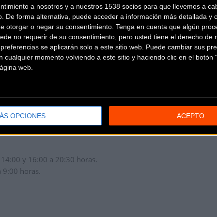
ntimiento a nosotros y a nuestros 1538 socios para que llevemos a ca
o. De forma alternativa, puede acceder a información más detallada y 
de otorgar o negar su consentimiento.
Tenga en cuenta que algún proc
 Marathon Series 2016 y se disputa según el reglamento técnico
ede no requerir de su consentimiento, pero usted tiene el derecho de r
ite UCI femenina y masculina, y de la RFEC (Real Federación Españo
referencias se aplicarán solo a este sitio web. Puede cambiar sus pref
 cualquier momento volviendo a este sitio y haciendo clic en el botón "
 página web.
TRATIVAS Y RECOGIDA DE DORSALES
ÁS OPCIONES
ACEPTO
da - 22630 - Biescas, Huesca):
14:00 y 16:00 a 20:30 horas.
 9:00 horas.