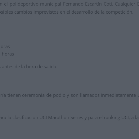
 el polideportivo municipal Fernando Escartín Coti. Cualquier D
osibles cambios imprevistos en el desarrollo de la competición.
horas
 horas
s antes de la hora de salida.
goría tienen ceremonia de podio y son llamados inmediatamente u
a la clasificación UCI Marathon Series y para el ránking UCI, a las