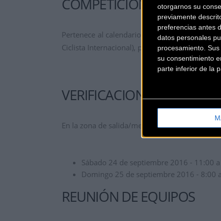
COMPETICIÓN
otorgarnos su conse
previamente descrit
preferencias antes 
Pertenece al calendario internacional UCI MTB
datos personales pu
Ciclista Internacional), para las categorías El
procesamiento. Sus p
su consentimiento en
parte inferior de la
VERIFICACIONES ADMINIS
M
En la zona de salida/meta (camino de la Concha
Sábado 24 de septiembre 2016 - 11:00 a 
Domingo 25 de septiembre 2016 - 8:00 a
REUNIÓN DE EQUIPOS