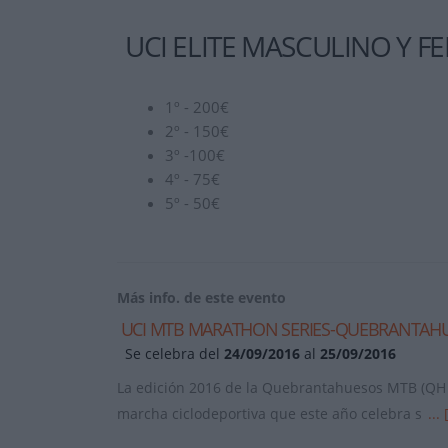
UCI ELITE MASCULINO Y F
1º - 200€
2º - 150€
3º -100€
4º - 75€
5º - 50€
Más info. de este evento
UCI MTB MARATHON SERIES-QUEBRANTAHU
Se celebra del
24/09/2016
al
25/09/2016
La edición 2016 de la Quebrantahuesos MTB (QH M
marcha ciclodeportiva que este año celebra s
... 