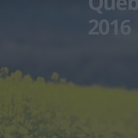
Queb
2016