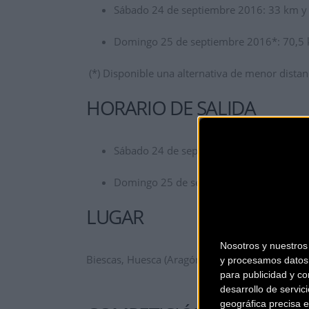
Sábado 24 de septiembre 2016: 33 km y
Domingo 25 de septiembre 2016*: 70,5 
(*) Disponible una alternativa de menor distanc
HORARIO DE SALIDA
Sábado 24 de septiembre 2016: 15:00.
Domingo 25 de septiembre 2016: 10:00.
LUGAR
Nosotros y nuestro
Biescas, Huesca (Aragón, España).
y procesamos datos 
para publicidad y co
desarrollo de servici
geográfica precisa e