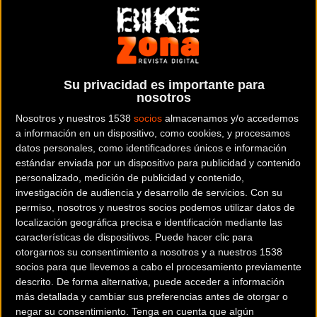
este evento a partir de las 17,00.
“Hasta mañana no conoceremos la participación definitiva y
Su privacidad es importante para
nosotros
la composición de las selecciones -indica el seleccionador
nacional, Cristóbal Sánchez-, pero las favoritas serán las de
Nosotros y nuestros 1538
socios
almacenamos y/o accedemos
a información en un dispositivo, como cookies, y procesamos
siempre; Suiza, Francia, Italia, Alemania… Nuestro objetivo
datos personales, como identificadores únicos e información
es mejorar el resultado del año pasado”, cuando España
estándar enviada por un dispositivo para publicidad y contenido
terminaba a 2:14 de Alemania, en octavo lugar”. De aquel
personalizado, medición de publicidad y contenido,
equipo repiten Durán, entonces junior, y Martín.
investigación de audiencia y desarrollo de servicios.
Con su
permiso, nosotros y nuestros socios podemos utilizar datos de
localización geográfica precisa e identificación mediante las
características de dispositivos. Puede hacer clic para
otorgarnos su consentimiento a nosotros y a nuestros 1538
socios para que llevemos a cabo el procesamiento previamente
España se ha entrenado esta mañana sobre un circuito,
descrito. De forma alternativa, puede acceder a información
“que no parece muy complicado, pero que se va a hacer
más detallada y cambiar sus preferencias antes de otorgar o
negar su consentimiento.
Tenga en cuenta que algún
duro, ya que va a resultar bastante largo”, comentaba el