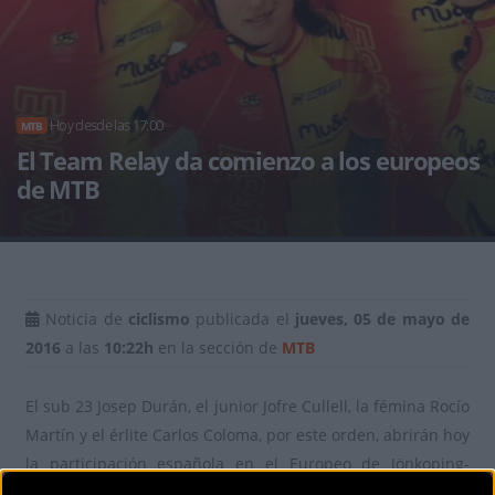
Hoy desde las 17:00
MTB
El Team Relay da comienzo a los europeos
de MTB
Noticia de
ciclismo
publicada el
jueves, 05 de mayo de
2016
a las
10:22h
en la sección de
MTB
El sub 23 Josep Durán, el junior Jofre Cullell, la fémina Rocío
Martín y el érlite Carlos Coloma, por este orden, abrirán hoy
la participación española en el Europeo de Jönkoping-
Huskvarna (Suecia), en la prueba del ‘team relay’ que abre