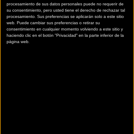
procesamiento de sus datos personales puede no requerir de
seleccionador. “Por el contrario, el clima parece que va a
su consentimiento, pero usted tiene el derecho de rechazar tal
acompañar, ya que hoy hemos tenido un día despejado,
procesamiento. Sus preferencias se aplicarán solo a este sitio
con bastante sol”.
web. Puede cambiar sus preferencias o retirar su
consentimiento en cualquier momento volviendo a este sitio y
haciendo clic en el botón "Privacidad" en la parte inferior de la
página web.
fuente: rfec.com
Más info. de este evento
EUROPEAN MTB SERIES-JÖNKÖPING 2016
Se celebra del
04/05/2016
al
08/05/2016
El XCO ofrecerá a los pilotos tres subidas con buenas posibilidades de
adelantamiento. Tres bajadas, donde el primero es muy rápido con un
ja
... [+]