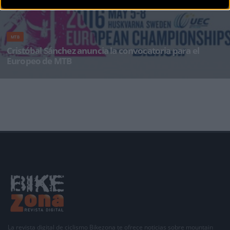
MTB
Cristóbal Sánchez anuncia la convocatoria para el
Europeo de MTB
Un total de nueve bikers –siete corredores y dos corredoras- componen la selección
anunciada por Crist&oacu
La revista digital de ciclismo Bikezona te ofrece noticias sobre mountain