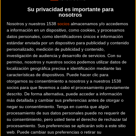
mismo festival el domingo 2 de junio a las 9 de la mañana
Su privacidad es importante para
nosotros
desde la Avenida Josep Tarradellas.
Nosotros y nuestros 1538
socios
almacenamos y/o accedemos
Las pruebas
Gravel
ya son un clásico en el calendario
a información en un dispositivo, como cookies, y procesamos
ciclista anual, una modalidad que ha ido creciendo en
datos personales, como identificadores únicos e información
estándar enviada por un dispositivo para publicidad y contenido
adeptos que cada vez demandan más opciones de
personalizado, medición de publicidad y contenido,
recorridos.
investigación de audiencia y desarrollo de servicios.
Con su
permiso, nosotros y nuestros socios podemos utilizar datos de
La Sea Otter no podía ser menos y presenta la suya propia.
localización geográfica precisa e identificación mediante las
características de dispositivos. Puede hacer clic para
La prestigiosa marca italiana de bicicletas Basso Bikes será
otorgarnos su consentimiento a nosotros y a nuestros 1538
socios para que llevemos a cabo el procesamiento previamente
la marca que patrocinará y dará nombre a la prueba. De
descrito. De forma alternativa, puede acceder a información
esta manera se integra de forma más potente en el Festival
más detallada y cambiar sus preferencias antes de otorgar o
además de estar presentes con stand.
negar su consentimiento.
Tenga en cuenta que algún
procesamiento de sus datos personales puede no requerir de
su consentimiento, pero usted tiene el derecho de rechazar tal
procesamiento. Sus preferencias se aplicarán solo a este sitio
Por otro lado, Bioracer, la marca belga de material textil
web. Puede cambiar sus preferencias o retirar su
complementa el apoyo a la prueba y además serán los