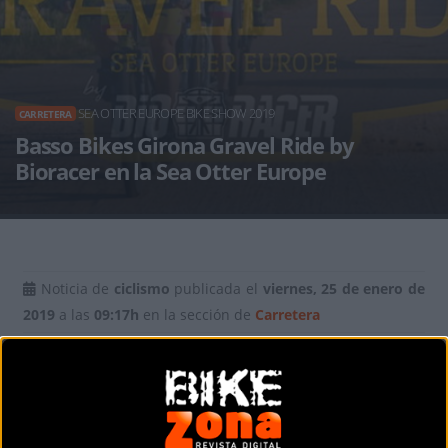
SEA OTTER EUROPE BIKE SHOW 2019
CARRETERA
Basso Bikes Girona Gravel Ride by
Bioracer en la Sea Otter Europe
Noticia de
ciclismo
publicada el
viernes, 25 de enero de
2019
a las
09:17h
en la sección de
Carretera
En el marco del Festival Sea Otter Europe Girona Costa
Brava 2019, se presenta una nueva prueba, la
Basso Bikes
Girona Gravel Ride by Bioracer
. Esta es una prueba que se
celebrará, como siempre, con salida desde el núcleo del