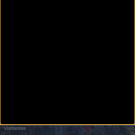
BIKEZONATV
Vídeo: III edición Sea Otter Europe Costa Brava-Girona
Bikezona estuvo en la tercera edición de Sea Otter Europe Costa Brava-Girona Bike Show
. U
MATERIAL
Éxito total de una Sea Otter Europe con más de 60.000
visitantes