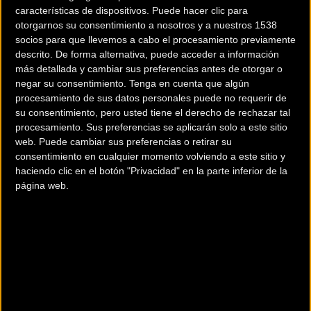
Torrelavega y Puente Viesgo, y la nueva que entra, en
características de dispositivos. Puede hacer clic para
Mijarojos (Cartes) organizado por el CC Nesta.
otorgarnos su consentimiento a nosotros y a nuestros 1538
socios para que llevemos a cabo el procesamiento previamente
descrito. De forma alternativa, puede acceder a información
Las pruebas cántabras comenzarán pronto, como en los
más detallada y cambiar sus preferencias antes de otorgar o
últimos años a principios de octubre, en esta ocasión se
negar su consentimiento.
Tenga en cuenta que algún
unen dos pruebas, los días 5 y 6 de octubre en Mijarojos
procesamiento de sus datos personales puede no requerir de
(1.33.2) y Los Corrales (1.33.5). En noviembre se disputará la
su consentimiento, pero usted tiene el derecho de rechazar tal
prueba de Colindres (1.33.5), el día 2 y en diciembre están
procesamiento. Sus preferencias se aplicarán solo a este sitio
web. Puede cambiar sus preferencias o retirar su
programadas la prueba de Puente Viesgo (1.33.5), día 6, y la
consentimiento en cualquier momento volviendo a este sitio y
de Torrelavega (1.33.5), Campeonatos de Cantabria, día 21.
haciendo clic en el botón "Privacidad" en la parte inferior de la
página web.
Fecha
Titulo de la prueba
05/10/2019
CARTESCROSS #1
06/10/2019
V CX RACE LOS CORRALES DE BUELNA
02/11/2019
XVI GRAN PREMIO CICLOCROS VILLA DE COLINDRES
06/12/2019
XIX GRAN PREMIO SANTA BARBARA
VI CX CIUDAD DE TORRELAVEGA- IV MEMORIA
21/12/2019
GONZALEZ