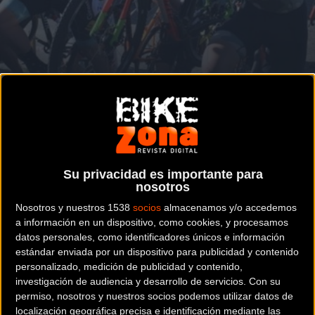
Comienza el 5 de Octubre
CICLOCROSS
Cinco pruebas en el calendario cántabro
de ciclocross 2019
Su privacidad es importante para
nosotros
Noticia de
ciclismo
publicada el
martes, 17 de
Nosotros y nuestros 1538
socios
almacenamos y/o accedemos
septiembre de 2019
a las
13:34h
en la sección de
a información en un dispositivo, como cookies, y procesamos
Ciclocross
datos personales, como identificadores únicos e información
estándar enviada por un dispositivo para publicidad y contenido
Ya está preparado un calendario de Ciclo Cross para
personalizado, medición de publicidad y contenido,
investigación de audiencia y desarrollo de servicios.
Con su
Cantabria, este año serán 5 las pruebas, las cuatro que se
permiso, nosotros y nuestros socios podemos utilizar datos de
venían celebrando habitualmente, Los Corrales, Colindres,
localización geográfica precisa e identificación mediante las