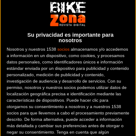
Su privacidad es importante para
nosotros
Nosotros y nuestros 1538
socios
almacenamos y/o accedemos
Noticia de
ciclismo
publicada el
miércoles, 14 de
a información en un dispositivo, como cookies, y procesamos
febrero de 2018
a las
10:44h
en la sección de
MTB
datos personales, como identificadores únicos e información
estándar enviada por un dispositivo para publicidad y contenido
El próximo miércoles 21 de febrero, a las 19:30h en
personalizado, medición de publicidad y contenido,
investigación de audiencia y desarrollo de servicios.
Con su
la tienda
Sanferbike
de la M30, tendrá lugar el Clinic
permiso, nosotros y nuestros socios podemos utilizar datos de
de Navegación GPS para la Titan Desert, el segundo
localización geográfica precisa e identificación mediante las
de los 4 clinic previstos para preparar con éxito una
características de dispositivos. Puede hacer clic para
prueba como es la Titan Desert 2018.
otorgarnos su consentimiento a nosotros y a nuestros 1538
socios para que llevemos a cabo el procesamiento previamente
descrito. De forma alternativa, puede acceder a información
Este segundo Clinic, abierto al público general, está
más detallada y cambiar sus preferencias antes de otorgar o
dedicado a la navegación GPS, algo imprescindible
negar su consentimiento.
Tenga en cuenta que algún