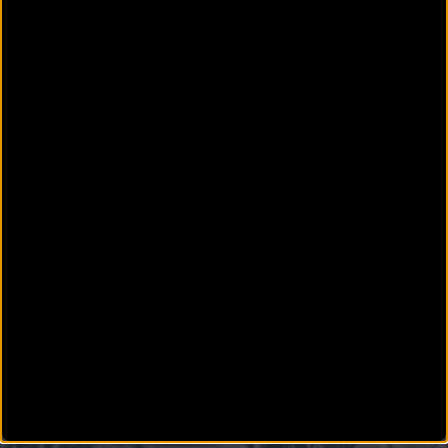
MTB
Josep Betalú luce su dorsal 1 y puede con todos
en el arranque de la Titan Desert
- Josep Betalú, primer líder de la Gaes Titan Desert by Garmin tras
rodar más de 60 kilómetr
PUBLICIDAD
Disfruta de la
TV de
BikeZona
¡Alégrate el día con
BikeZonaTV!