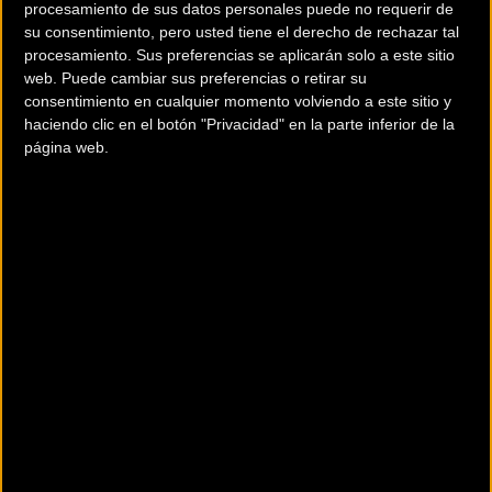
para esta edición de la Titan Desert, que adquiere
procesamiento de sus datos personales puede no requerir de
gran protagonismo siendo obligatoria en una etapa
su consentimiento, pero usted tiene el derecho de rechazar tal
al completo.
procesamiento. Sus preferencias se aplicarán solo a este sitio
web. Puede cambiar sus preferencias o retirar su
consentimiento en cualquier momento volviendo a este sitio y
Ruh Moll, nuestra Directora Técnica del proyecto
haciendo clic en el botón "Privacidad" en la parte inferior de la
She Rides Mujer Ciclista, junto a Ignacio Forcén,
página web.
finisher en 3 ocasiones de la Titan Desert, serán los
encargados de enseñarnos todo lo necesario para
poder disfrutar de una auténtica etapa de
navegación por el desierto:
 Introducción al GPS: ¿para qué sirve?
 Tipos de GPS y funcionalidades
 Fundamentos de navegación para la Titan Desert
2018