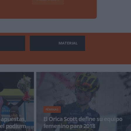
MATERIAL
FÉMINAS
 apuestas,
El Orica Scott define su equipo
del podium
femenino para 2018