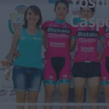
Yosh
Casp