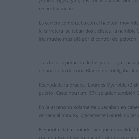
(Sopela Ugeraga) y las mencionadas Gonzál
respectivamente.
La carrera comenzaba con el habitual movimient
la carretera- saltaban dos ciclistas, la namib
iría mucho más allá por el control del pelotón.
Tras la incorporación de los juniors, y el pas
de una caída de Lucía Blanco que obligaba al 
Reanudada la prueba, Lourdes Oyarbide (Bizka
puerto -Castelnou (km. 67)- se unían también G
En la ascensión solamente quedaban en cabeza
cercana al minuto, lógicamente Lointek no las d
El sprint estaba cantado, aunque en realidad 
con el mismo tiempo que el resto de corredora