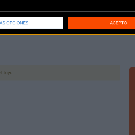
ene sus nueve pruebas puntuables, según el calendario
ÁS OPCIONES
ACEPTO
l tuyo!