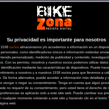
e no estaba Sara Martín, que entraba octava, a más de siete minutos
izkaia-Durango, que ratifica su liderato en la general de la Copa 
, habían corrido las cadetes, en esta ocasión en un recorrido d
Su privacidad es importante para nosotros
varias corredoras, destacando el de María Parajón (Madrid Team) 
s 1538
socios
almacenamos y/o accedemos a información en un disposit
 Anguela por delante de Carolina Esteban (UC Fuenlabrada) y Susa
personales, como identificadores únicos e información estándar enviad
ntenido personalizado, medición de publicidad y contenido, investigaci
untuable el próximo domingo, 18 de junio, con el VII Trofeo Gob
os.
Con su permiso, nosotros y nuestros socios podemos utilizar datos 
niors, y la última para las cadetes.
 identificación mediante las características de dispositivos. Puede hacer
ntimiento a nosotros y a nuestros 1538 socios para que llevemos a ca
o. De forma alternativa, puede acceder a información más detallada y 
de otorgar o negar su consentimiento.
Tenga en cuenta que algún proc
ede no requerir de su consentimiento, pero usted tiene el derecho de r
referencias se aplicarán solo a este sitio web. Puede cambiar sus pref
 cualquier momento volviendo a este sitio y haciendo clic en el botón "
 página web.