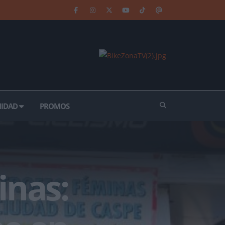
IDAD
PROMOS
inas: