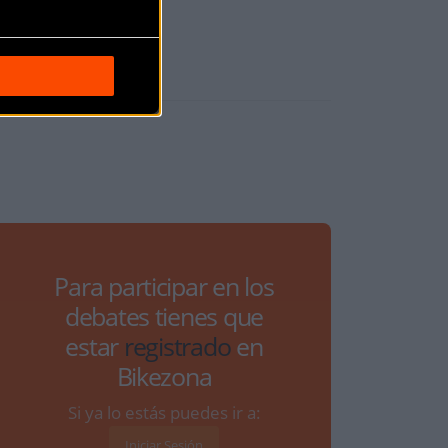
Para participar en los
debates tienes que
estar
registrado
en
Bikezona
Si ya lo estás puedes ir a:
Iniciar Sesión