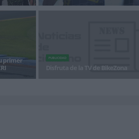
, pero no nos
El Orica scott women para 2018 estará
extuales de
formado por diez ciclistas, siete australianas,
una belga y una holandesa y
PUBLICIDAD
su primer
CRI
Disfruta de la TV de BikeZona
nta con ilusión
¡Alégrate el día con BikeZonaTV!
ato del Mundo