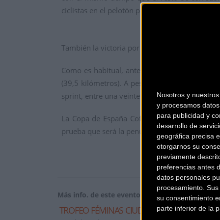
ciclistas en el pelotón principal, entre las qu
También la victoria por equipos fue a parar a B
Como es habitual, antes de la prueba principal
(39,5 kilómetros). A pesar de los intentos de 
Nosotros y nuestro
sprint, entre una veintena de corredoras, con
y procesamos datos 
para publicidad y co
La Copa de España Cofidis vivirá su octava p
desarrollo de servici
prueba que será la penúltima para las élite y ju
geográfica precisa e
otorgarnos su conse
previamente descrit
preferencias antes 
datos personales pu
procesamiento. Sus p
Más info. de este evento
su consentimiento en
parte inferior de la
TROFEO FÉMINAS CIUDAD DE CASPE 2017