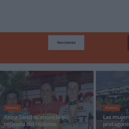
MOCIONES
Secciones
FÉMINAS
FÉMINAS
Anna Sanchis anuncia su
Las mujer
retirada del ciclismo
protagoni