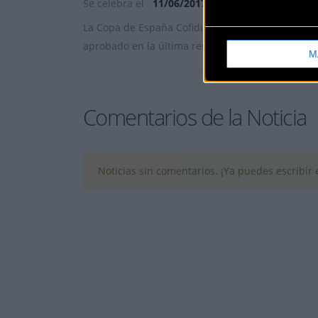
Se celebra el
11/06/2017
La Copa de España Cofidis de féminas 2017 ya ti
aprobado en la última reuni&oac
... [+]
M
Comentarios de la Noticia
Noticias sin comentarios. ¡Ya puedes escribir e