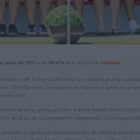
de junio de 2017
a las
09:41h
en la sección de
Féminas
vencedora del Trofeo Ciudad de Caspe, séptima prueba puntuabl
obre 103 kilómetros. La japonesa se imponía al sprint en un g
 ambas sub23.
retamente en la quinta posición- entraba Nekane Gómez (Gipuzko
triunfo -en el día de su cumpleaños- correspondía a Eva Anguela (
generales, y siguen con los maillots rojos de Cofidis la élite Mav