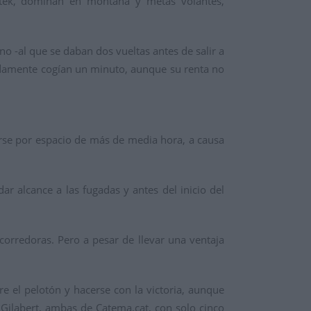
ntek, dominan en montaña y metas volantes,
o -al que se daban dos vueltas antes de salir a
ápidamente cogían un minuto, aunque su renta no
nerse por espacio de más de media hora, a causa
 alcance a las fugadas y antes del inicio del
orredoras. Pero a pesar de llevar una ventaja
e el pelotón y hacerse con la victoria, aunque
 Gilabert, ambas de Catema.cat, con solo cinco