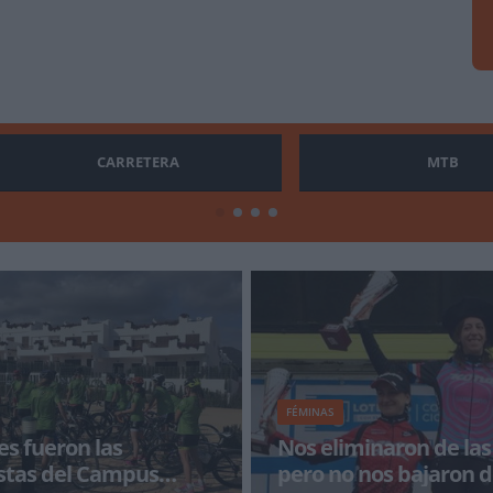
CARRETERA
MTB
FÉMINAS
es fueron las
Nos eliminaron de las
stas del Campus
pero no nos bajaron 