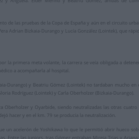
ez y Anguela. Eider Merino y Beatriu Gómez, ambas de Loi
o de las pruebas de la Copa de España y aún en el circuito urban
ia Vera Adrian Bizkaia-Durango y Lucía González (Lointek), que r
o por la primera meta volante, la carrera se veía obligada a dete
médico a acompañarla al hospital.
ia-Durango) y Beatriu Gómez (Lointek) no tardaban mucho en dar
loria Rodríguez (Lointek) y Carla Oberholzer (Bizkaia-Durango).
 Oberholzer y Oyarbide, siendo neutralizadas las otras cuatro c
ejó hacer y en el km. 79 se producía la neutralización.
fue un acelerón de Yoshikawa lo que le permitió abrir hueco sobr
s. Entre las juniors, tras Gómez entraban Mireia Trias y Ariana