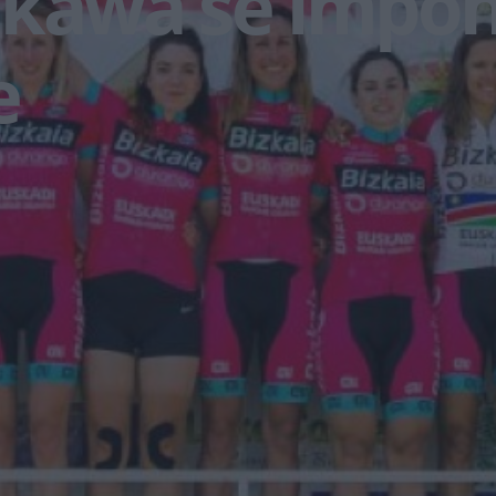
ikawa se impon
e