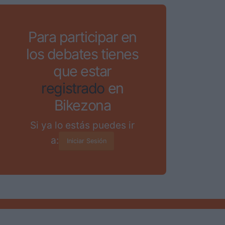
Para participar en
los debates tienes
que estar
registrado
en
Bikezona
Si ya lo estás puedes ir
a:
Iniciar Sesión