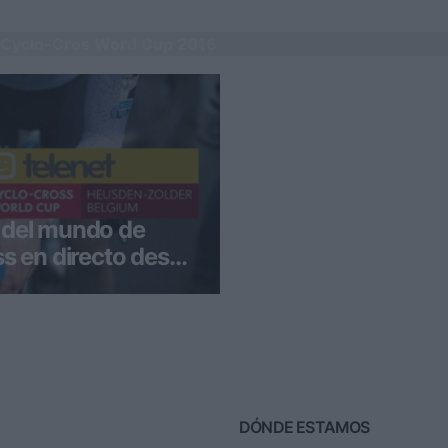
I Cyclo-Cros Word Cup 2016
 del mundo de
ss en directo desde
anera de aprovechar este
en casi todo España que ver
na nueva pr
DÓNDE ESTAMOS