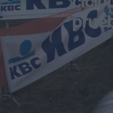
ciclo
prue