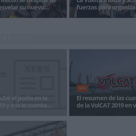
esvelar su nuevo
fuerzas para organiza
ibicenca
gio Mantecón no seguirá
Juanjo Planells, director de la Vu
s colores de Trek la próxima
y Didac Sabaté, director de mark
&iac
comunicación de
CAT 2019
MTB
ube al podio en la
El resumen de las cua
9 y nos lo cuenta
de la VolCAT 2019 en 
carrera Uci internacional que
Recien finalizada la VolCAT 2019
rcará el resto de mi vida como
con el resumen en vídeo de las 
dr&iac
de la prueba disputada e