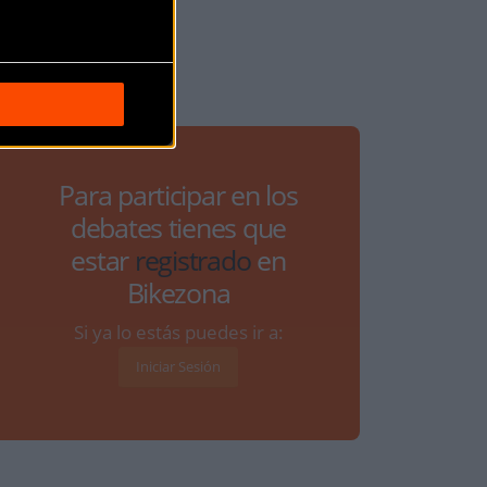
Para participar en los
debates tienes que
estar
registrado
en
Bikezona
Si ya lo estás puedes ir a:
Iniciar Sesión