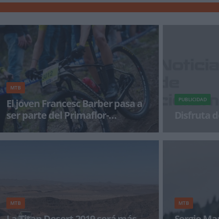
MTB
PUBLICIDAD
El joven Francesc Barber pasa a
ser parte del Primaflor-
Disfruta d
Mondraker-Rotor
Desde sus primeros pasos, Primaflor-
¡Alégrate el dí
Mondraker-Rotor siempre ha prestado
especial atención a la detección,
MTB
MTB
La Titan Desert 2019 será más
Sergio Ma