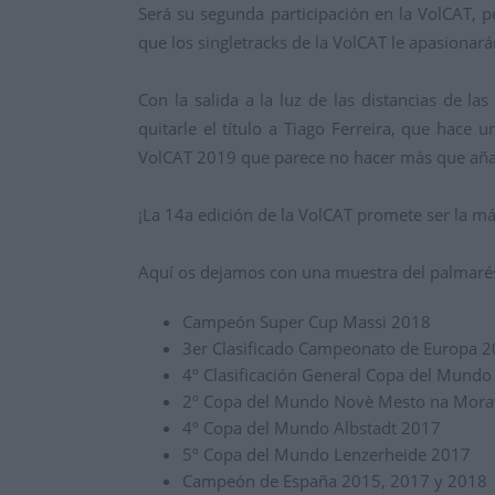
Será su segunda participación en la VolCAT, p
que los singletracks de la VolCAT le apasionar
Con la salida a la luz de las distancias de l
quitarle el título a Tiago Ferreira, que hac
VolCAT 2019 que parece no hacer más que añadi
¡La 14a edición de la VolCAT promete ser la más
Aquí os dejamos con una muestra del palmarés
Campeón Super Cup Massi 2018
3er Clasificado Campeonato de Europa 
4º Clasificación General Copa del Mund
2º Copa del Mundo Novè Mesto na Mora
4º Copa del Mundo Albstadt 2017
5º Copa del Mundo Lenzerheide 2017
Campeón de España 2015, 2017 y 2018