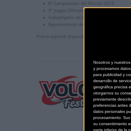
8º Campeonato del Mundo 2016
9º Juegos Olímpicos de Río de Janeiro 2
Subcampeón de España 2016
Representante de la Selección Española
Precio especial disponible hasta el 1 de novi
Nosotros y nuestro
y procesamos datos 
para publicidad y co
desarrollo de servici
geográfica precisa e
otorgarnos su conse
previamente descrit
preferencias antes 
datos personales pu
procesamiento. Sus p
su consentimiento en
parte inferior de la