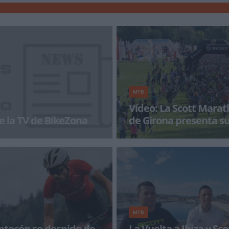
MTB
Vídeo: La Scott Mara
e la TV de BikeZona
de Girona presenta su
a con BikeZonaTV!
A menos de una semana de la a
inscripciones, la cita de Girona p
Teaser de una de las pruebas est
MTB
ntecón se despide de
La Vuelta a Ibiza y S