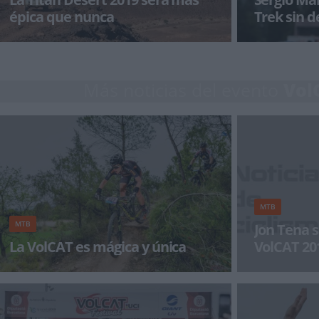
épica que nunca
Trek sin d
proyecto
Un equipo de reconocimiento de la Garmin
El ciclista Ser
Titan Desert 2019 ha definido ya el trazado de
defendiendo lo
las seis etapas de la prueba, qu
temporada. As
Más noticias del evento
Vol
MTB
MTB
Jon Tena s
La VolCAT es mágica y única
VolCAT 201
todo
Moltes gracies, Volcat. Eskerrik asko, Volcat.
"La VolCAt una 
Muchas gracias, Volcat, por ser como eres y
sin duda me ma
hacerme disfrutar, so&n
ciclista.. Si ten