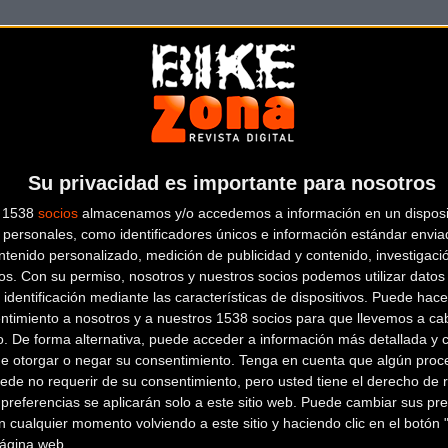
016
 en cinco Campeonatos del Mundo (2014, 2015, 2016, 2017 y 201
embre en
Ticketoci
Su privacidad es importante para nosotros
s 1538
socios
almacenamos y/o accedemos a información en un disposit
Más info. de este evento
personales, como identificadores únicos e información estándar enviad
VOLCAT 2019
ntenido personalizado, medición de publicidad y contenido, investigaci
os.
Con su permiso, nosotros y nuestros socios podemos utilizar datos 
Se celebra del
18/04/2019
al
21/04/2019
 identificación mediante las características de dispositivos. Puede hacer
Como marca la tradición, la VolCAT 2019 se disputará en pl
ntimiento a nosotros y a nuestros 1538 socios para que llevemos a ca
de abril, y s
... [+]
o. De forma alternativa, puede acceder a información más detallada y 
de otorgar o negar su consentimiento.
Tenga en cuenta que algún proc
ede no requerir de su consentimiento, pero usted tiene el derecho de r
referencias se aplicarán solo a este sitio web. Puede cambiar sus pref
 cualquier momento volviendo a este sitio y haciendo clic en el botón "
 página web.