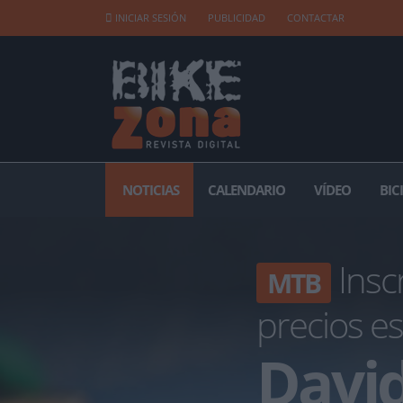
INICIAR SESIÓN
PUBLICIDAD
CONTACTAR
NOTICIAS
CALENDARIO
VÍDEO
BIC
Insc
MTB
precios es
David