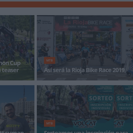
MTB
thon Cup
 teaser
Así será la Rioja Bike Race 2019
pertura de
La gran novedad de La Rioja Bike Race 2019
resenta el
será su día extra de competición, de acuerdo
rel
con la nuev
MTB
cott suman
Sorteamos una inscripción para