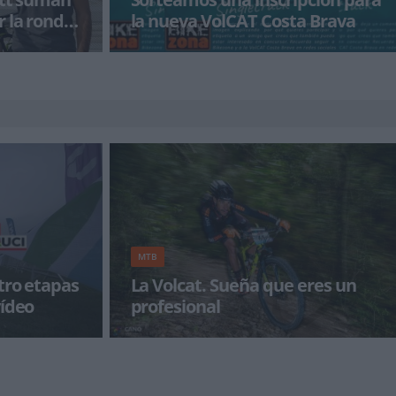
r la ronda
la nueva VolCAT Costa Brava
elta a Ibiza MTB
Gracias a la colaboración de nuestros amigo
eting y
de Ocisport sorteamos una inscripción la La
primera
MTB
tro etapas
La Volcat. Sueña que eres un
vídeo
profesional
 te dejamos
El viento agita con fuerza la tienda de campaña
cuatro etapas
y empieza a dolerme la barriga por culpa de
unos yatecomos calent