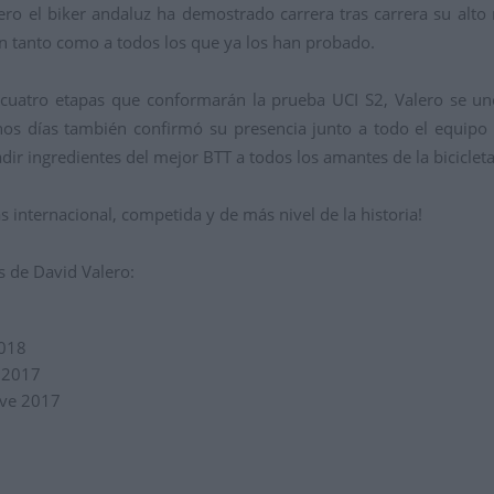
ero el biker andaluz ha demostrado carrera tras carrera su alto 
án tanto como a todos los que ya los han probado.
as cuatro etapas que conformarán la prueba UCI S2, Valero se une
e unos días también confirmó su presencia junto a todo el equi
r ingredientes del mejor BTT a todos los amantes de la bicicleta
 internacional, competida y de más nivel de la historia!
 de David Valero:
2018
o 2017
ve 2017