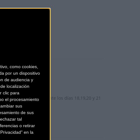
8)
ivo, como cookies,
a por un dispositivo
ón de audiencia y
de localización
 clic para
ena Semana Santa durante los días 18,19,20 y 21
bo el procesamiento
cambiar sus
esamiento de sus
echazar tal
erencias o retirar
Privacidad" en la