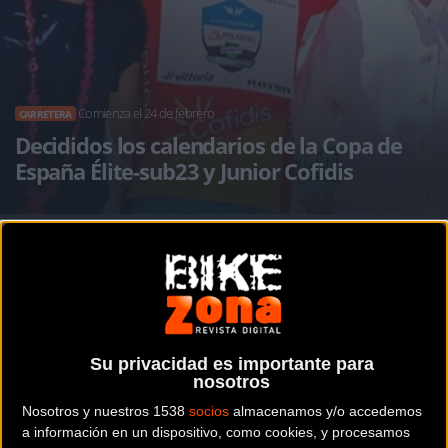
Comienza el 24 de febrero
CARRETERA
Decididos los calendarios de la Copa de
España Élite-sub23 y Junior Cofidis
Noticia de
ciclismo
publicada el
jueves, 27 de diciembre
de 2018
a las
12:16h
en la sección de
Carretera
La Comisión Delegada de la
Su privacidad es importante para
nosotros
Real Federación Española de
Nosotros y nuestros 1538
socios
almacenamos y/o accedemos
a información en un dispositivo, como cookies, y procesamos