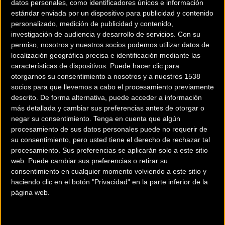
Ciclismo ha aprobado el
datos personales, como identificadores únicos e información
estándar enviada por un dispositivo para publicidad y contenido
calendario 2019 de la Copa
personalizado, medición de publicidad y contenido,
investigación de audiencia y desarrollo de servicios.
Con su
de España Junior Cofidis y de
permiso, nosotros y nuestros socios podemos utilizar datos de
localización geográfica precisa e identificación mediante las
la Copa de España Élite-
características de dispositivos. Puede hacer clic para
otorgarnos su consentimiento a nosotros y a nuestros 1538
Sub23.
socios para que llevemos a cabo el procesamiento previamente
descrito. De forma alternativa, puede acceder a información
más detallada y cambiar sus preferencias antes de otorgar o
La Comisión Delegada de la RFEC ha aprobado en su
negar su consentimiento.
Tenga en cuenta que algún
última reunión el calendario 2019 de la Copa de
procesamiento de sus datos personales puede no requerir de
su consentimiento, pero usted tiene el derecho de rechazar tal
España Junior Cofidis y de la Copa de España Élite-
procesamiento. Sus preferencias se aplicarán solo a este sitio
Sub23. La primera de ellas en arrancar será la Copa de
web. Puede cambiar sus preferencias o retirar su
España Élite-Sub23, que dará comienzo el 24 de
consentimiento en cualquier momento volviendo a este sitio y
febrero con la disputa de la 53ª edición del Circuito del
haciendo clic en el botón "Privacidad" en la parte inferior de la
página web.
Guadiana. El certamen estará compuesto por un total
de nueve pruebas y contará como principal novedad
con la inclusión del G.P. Ciclista de Primavera de