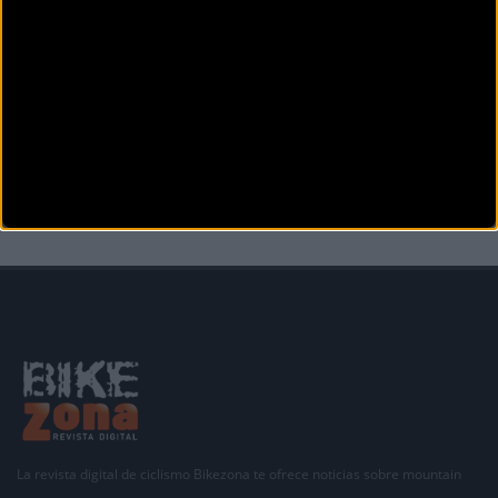
CARRETERA
El Circuito Guadiana abre la Copa de España Élite-Sub23
2019
Este próximo domingo 24 de febrero arranca la vigésimo primera edición de la Copa de
España
La revista digital de ciclismo Bikezona te ofrece noticias sobre mountain