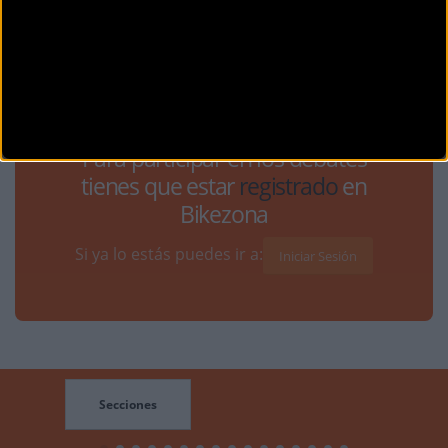
Noticias sin comentarios. ¡Ya puedes escribir el tuyo!
Para participar en los debates
tienes que estar
registrado
en
Bikezona
Si ya lo estás puedes ir a:
Iniciar Sesión
Secciones