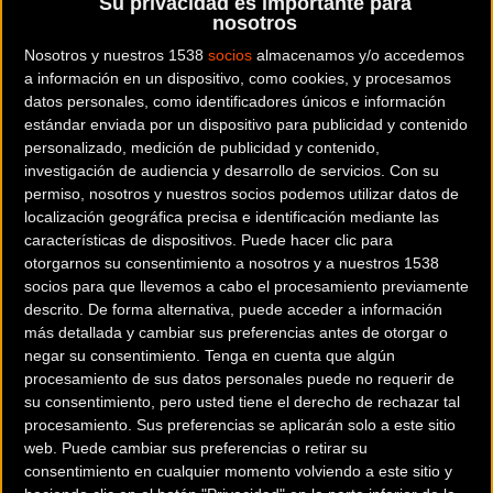
Su privacidad es importante para
e internacional que se
nosotros
Nosotros y nuestros 1538
socios
almacenamos y/o accedemos
celebrarán en nuestro país
a información en un dispositivo, como cookies, y procesamos
datos personales, como identificadores únicos e información
durante la próxima
estándar enviada por un dispositivo para publicidad y contenido
personalizado, medición de publicidad y contenido,
temporada.
investigación de audiencia y desarrollo de servicios.
Con su
permiso, nosotros y nuestros socios podemos utilizar datos de
localización geográfica precisa e identificación mediante las
El
calendario de la Real Federación Española de
características de dispositivos. Puede hacer clic para
otorgarnos su consentimiento a nosotros y a nuestros 1538
Ciclismo para la temporada 2023 ya está
socios para que llevemos a cabo el procesamiento previamente
disponible
para su consulta. En el calendario del
descrito. De forma alternativa, puede acceder a información
nuevo curso
encontraréis todas las pruebas federadas
más detallada y cambiar sus preferencias antes de otorgar o
de ámbito nacional e internacional que tendrán lugar
negar su consentimiento.
Tenga en cuenta que algún
en nuestro país durante la próxima campaña
de cada
procesamiento de sus datos personales puede no requerir de
su consentimiento, pero usted tiene el derecho de rechazar tal
una de las disciplinas que contempla nuestro deporte.
procesamiento. Sus preferencias se aplicarán solo a este sitio
web. Puede cambiar sus preferencias o retirar su
Desde las pruebas para categorías inferiores hasta las
consentimiento en cualquier momento volviendo a este sitio y
grandes citas de carácter internacional que se