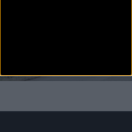
Máster 2023
La Copa de España Máster 2023 dará comienzo este próximo sábado 25 de febrero en Do
CARRETERA
Listado de equipos con derecho a ser invitados a la
Copa España Élite-Sub23 2023
En aplicación y conforme a la normativa técnica nacional en vigor y en referencia a la
declaración