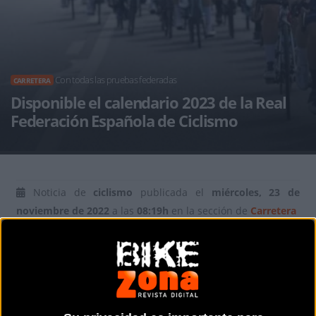
Con todas las pruebas federadas
CARRETERA
Disponible el calendario 2023 de la Real
Federación Española de Ciclismo
Noticia de
ciclismo
publicada el
miércoles, 23 de
noviembre de 2022
a las
08:19h
en la sección de
Carretera
El calendario 2023 de la RFEC
recoge todas las pruebas
federadas de ámbito nacional