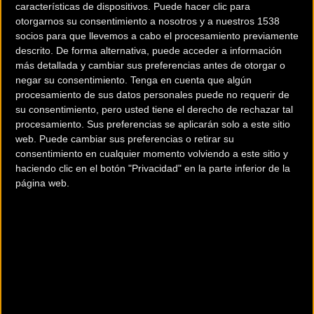
características de dispositivos. Puede hacer clic para
de nuestro deporte.
otorgarnos su consentimiento a nosotros y a nuestros 1538
socios para que llevemos a cabo el procesamiento previamente
Esta vocación del Burgos-BH, junto a su amplia trayectoria,
descrito. De forma alternativa, puede acceder a información
le convierten en un colaborador perfecto para el
nuevo
más detallada y cambiar sus preferencias antes de otorgar o
acuerdo en favor del ciclismo en pista que han suscrito la
negar su consentimiento.
Tenga en cuenta que algún
procesamiento de sus datos personales puede no requerir de
RFEC y el CSD.
El conjunto burgalés acogerá en sus filas,
su consentimiento, pero usted tiene el derecho de rechazar tal
como fruto de este pacto, a
Sebastián Mora,
uno de los
procesamiento. Sus preferencias se aplicarán solo a este sitio
mejores pistards de la historia del ciclismo español y que
web. Puede cambiar sus preferencias o retirar su
cuenta en su haber con multitud de medallas en
consentimiento en cualquier momento volviendo a este sitio y
haciendo clic en el botón "Privacidad" en la parte inferior de la
Campeonatos del Mundo, de Europa y Copas del Mundo.
página web.