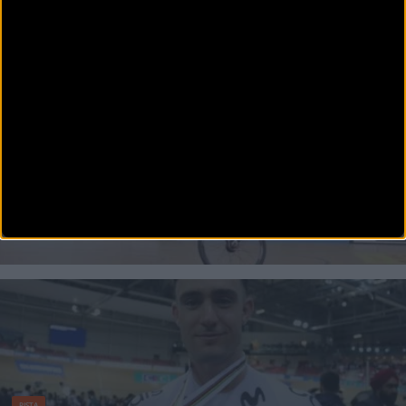
Emilio Arellano también se lleva el bronce en el
Mundial de Ciclismo Artístico
La ciudad belga de Gante ha acogido este fin de semana un Campeonato del Mundo de
Ciclismo Artístico que ha vuelt
PISTA
Emilio Arellano y Daniel Andrés viajan con ilusión al
Mundial de Ciclismo Artístico de Gante 2022
La ciudad de Gante será testigo este fin de semana de la celebración del Mundial de Ciclismo
Indoor, donde
PISTA