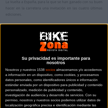
La Vuelta a España, para la que se han ganado con su buen
hacer en la carretera una invitación en las cuatro últimas
ediciones.
Desde sus inicios, la
escuadra burgalesa
se ha distinguido
por ser una estructura que ha apostado por dar
oportunidades al talento jóvenes para formarse y sumar
unas primeras valiosas experiencias en el campo
profesional. Corredores a la postre relevantes como Carlos
Verona, Lluis Mas, José Herrada, Sergio Pardilla o Rafa Valls
Su privacidad es importante para
nosotros
vistieron su maillot y en la actualidad cuentan con ciclistas
muy prometedores, que bien podrían emular a estos, como
Nosotros y nuestros 1538
socios
almacenamos y/o accedemos
a información en un dispositivo, como cookies, y procesamos
Pelayo Sánchez, Manuel Peñalver o Alejandro Franco.
datos personales, como identificadores únicos e información
estándar enviada por un dispositivo para publicidad y contenido
Burgos-BH, durante su amplia trayectoria, ha demostrado
personalizado, medición de publicidad y contenido,
también ser un equipo moderno, innovador y abierto a
investigación de audiencia y desarrollo de servicios.
Con su
aprovechar todos los beneficios que puede aportar al
permiso, nosotros y nuestros socios podemos utilizar datos de
localización geográfica precisa e identificación mediante las
corredor la compatibilización de las diferentes disciplinas