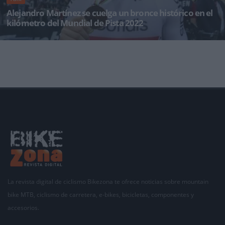
Alejandro Martínez se cuelga un bronce histórico en el
kilómetro del Mundial de Pista 2022
El velocista alicantino Alejandro Martínez ha completado una extraordinaria actuación pa
La revista digital de ciclismo Bikezona te ofrece noticias sobre mountain
bike MTB, ciclismo de carretera, e-bikes, bicicletas, componentes y
accesorios.