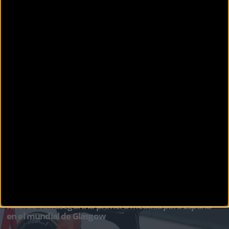
medalla de oro y una
PISTA
Ricardo Ten consigue la medalla de plata en Glasgow
Ricardo Ten ha brindado a la Selección Española su primera medalla en el recién iniciado
‘S&u
PISTA
Ricardo Ten asegura la primera medalla para España
en el mundial de Glasgow