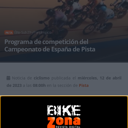
Élite-Sub23 y Paralímpico
PISTA
Programa de competición del
Campeonato de España de Pista
Noticia de
ciclismo
publicada el
miércoles, 12 de abril
de 2023
a las
08:00h
en la sección de
Pista
Ya se conoce cuál será el
programa de competición
con el que contará el