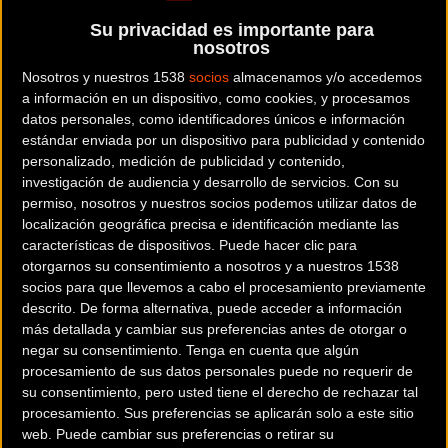
Campeonato de España de
Su privacidad es importante para
nosotros
Pista Élite-Sub23 y
Nosotros y nuestros 1538
socios
almacenamos y/o accedemos
Paralímpico, que se disputará
a información en un dispositivo, como cookies, y procesamos
datos personales, como identificadores únicos e información
del 9 al 11 de junio en el
estándar enviada por un dispositivo para publicidad y contenido
personalizado, medición de publicidad y contenido,
Velódromo Lluis Puig de
investigación de audiencia y desarrollo de servicios.
Con su
permiso, nosotros y nuestros socios podemos utilizar datos de
Valencia.
localización geográfica precisa e identificación mediante las
características de dispositivos. Puede hacer clic para
otorgarnos su consentimiento a nosotros y a nuestros 1538
socios para que llevemos a cabo el procesamiento previamente
El programa de competición que regirá la disputa de
descrito. De forma alternativa, puede acceder a información
las distintas pruebas del Campeonato de España de
más detallada y cambiar sus preferencias antes de otorgar o
Pista Élite-Sub23 y Paralímpico ya se ha hecho público.
negar su consentimiento.
Tenga en cuenta que algún
procesamiento de sus datos personales puede no requerir de
El Velódromo Lluis Puig de Valencia acogerá la
su consentimiento, pero usted tiene el derecho de rechazar tal
celebración simultánea de las pruebas del
procesamiento. Sus preferencias se aplicarán solo a este sitio
Campeonato de España de Pista de Ciclismo
web. Puede cambiar sus preferencias o retirar su