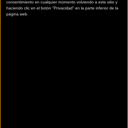
Paralímpico y del nacional de pista Élite-Sub23 a lo
consentimiento en cualquier momento volviendo a este sitio y
haciendo clic en el botón "Privacidad" en la parte inferior de la
largo de tres días, del 9 al 11 de junio.
página web.
El programa completo de competición el
Campeonato de España de Pista Élite-Sub23 y
Paralímpico podéis encontrarlo pinchando sobre este
enlace.